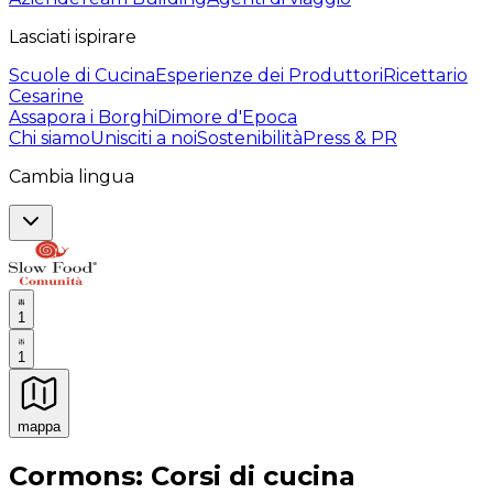
Lasciati ispirare
Scuole di Cucina
Esperienze dei Produttori
Ricettario
Cesarine
Assapora i Borghi
Dimore d'Epoca
Chi siamo
Unisciti a noi
Sostenibilità
Press & PR
Cambia lingua
1
1
mappa
Esperienze culinarie indimenticabili: Esperienze gastro
Cormons: Corsi di cucina