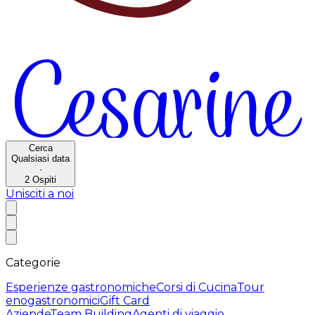
Cerca
Qualsiasi data
·
2
Ospiti
Unisciti a noi
Categorie
Esperienze gastronomiche
Corsi di Cucina
Tour
enogastronomici
Gift Card
Aziende
Team Building
Agenti di viaggio