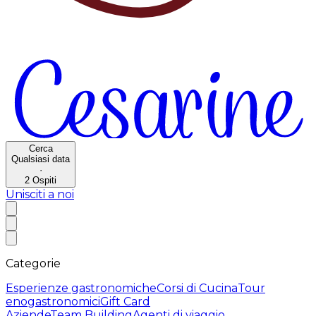
Cerca
Qualsiasi data
·
2
Ospiti
Unisciti a noi
Categorie
Esperienze gastronomiche
Corsi di Cucina
Tour
enogastronomici
Gift Card
Aziende
Team Building
Agenti di viaggio