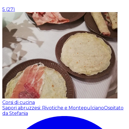
5
(
27
)
Corsi di cucina
Sapori abruzzesi: Rivotiche e Montepulciano
Ospitato
da Stefania