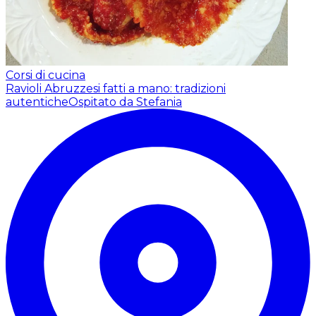
Corsi di cucina
Ravioli Abruzzesi fatti a mano: tradizioni
autentiche
Ospitato da Stefania