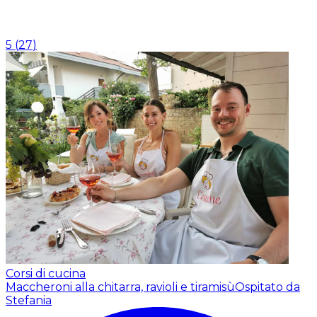
5
(
27
)
Corsi di cucina
Maccheroni alla chitarra, ravioli e tiramisù
Ospitato da
Stefania