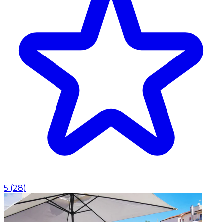
5
(
28
)