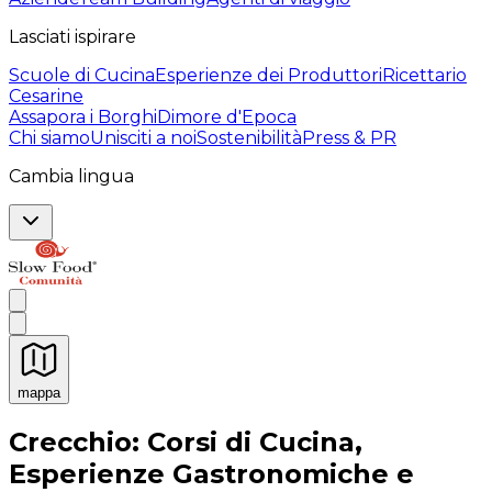
Lasciati ispirare
Scuole di Cucina
Esperienze dei Produttori
Ricettario
Cesarine
Assapora i Borghi
Dimore d'Epoca
Chi siamo
Unisciti a noi
Sostenibilità
Press & PR
Cambia lingua
mappa
Esperienze culinarie indimenticabili: Esperienze gastro
Crecchio: Corsi di Cucina,
Esperienze Gastronomiche e