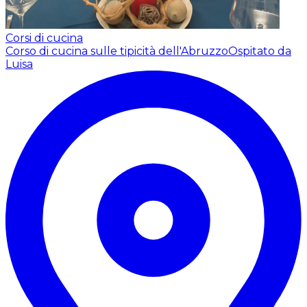
Corsi di cucina
Corso di cucina sulle tipicità dell'Abruzzo
Ospitato da
Luisa