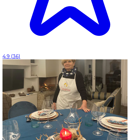
4.9
(
36
)