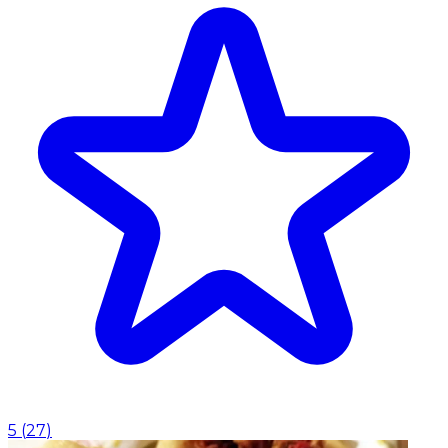
5
(
27
)