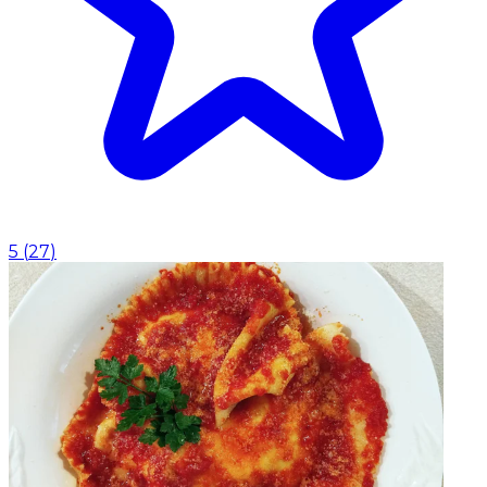
5
(
27
)