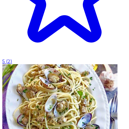
5
(
2
)