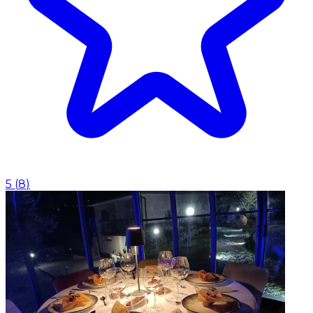
5
(
8
)