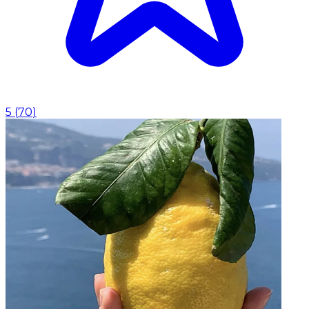
5
(
70
)