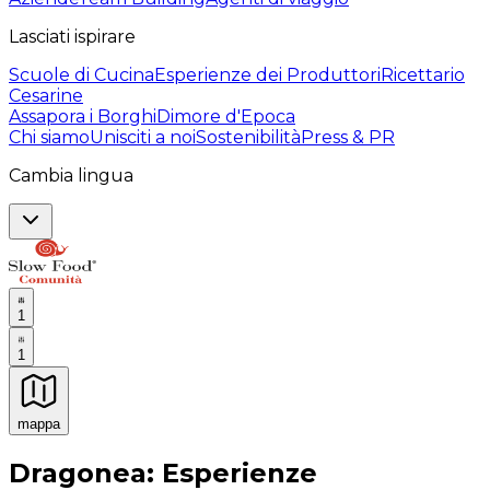
Lasciati ispirare
Scuole di Cucina
Esperienze dei Produttori
Ricettario
Cesarine
Assapora i Borghi
Dimore d'Epoca
Chi siamo
Unisciti a noi
Sostenibilità
Press & PR
Cambia lingua
1
1
mappa
Esperienze culinarie indimenticabili: Esperienze gastro
Dragonea: Esperienze