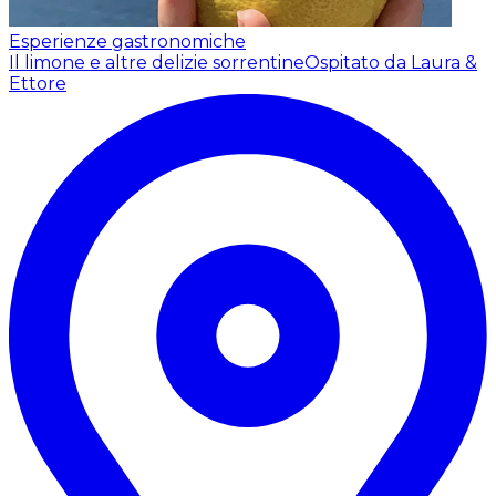
Esperienze gastronomiche
Il limone e altre delizie sorrentine
Ospitato da Laura &
Ettore