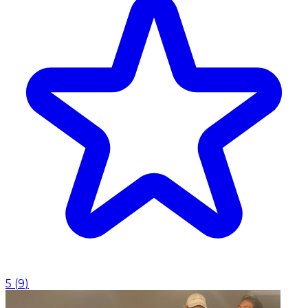
5
(
9
)