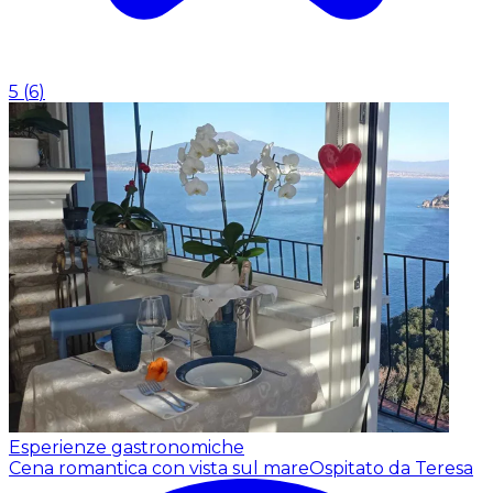
5
(
6
)
Esperienze gastronomiche
Cena romantica con vista sul mare
Ospitato da Teresa