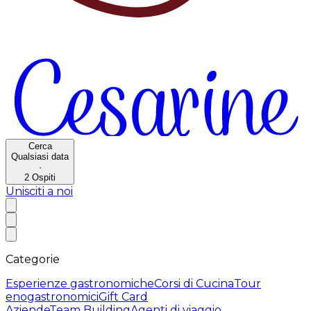
Cerca
Qualsiasi data
·
2
Ospiti
Unisciti a noi
Categorie
Esperienze gastronomiche
Corsi di Cucina
Tour
enogastronomici
Gift Card
Aziende
Team Building
Agenti di viaggio