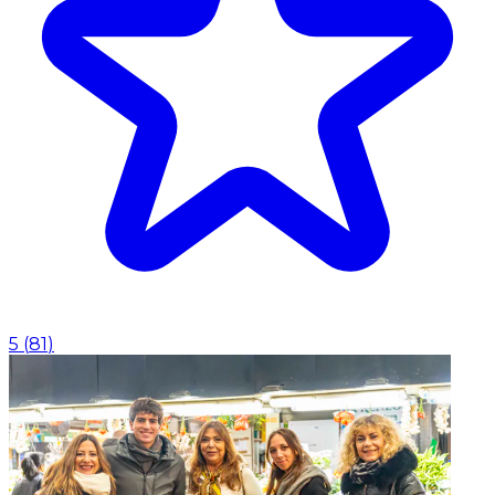
5
(
81
)