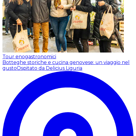
Tour enogastronomici
Botteghe storiche e cucina genovese: un viaggio nel
gusto
Ospitato da Delicius Liguria