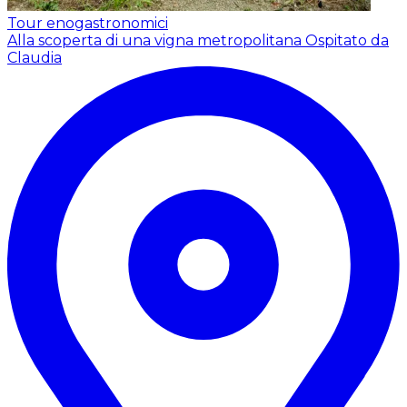
Tour enogastronomici
Alla scoperta di una vigna metropolitana
Ospitato da
Claudia