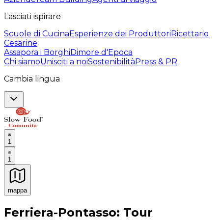
Lasciati ispirare
Scuole di Cucina
Esperienze dei Produttori
Ricettario
Cesarine
Assapora i Borghi
Dimore d'Epoca
Chi siamo
Unisciti a noi
Sostenibilità
Press & PR
Cambia lingua
1
1
mappa
Esperienze culinarie indimenticabili: Esperienze gastro
Ferriera-Pontasso: Tour