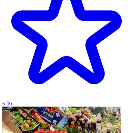
5
(
6
)