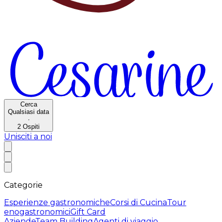
Cerca
Qualsiasi data
·
2
Ospiti
Unisciti a noi
Categorie
Esperienze gastronomiche
Corsi di Cucina
Tour
enogastronomici
Gift Card
Aziende
Team Building
Agenti di viaggio