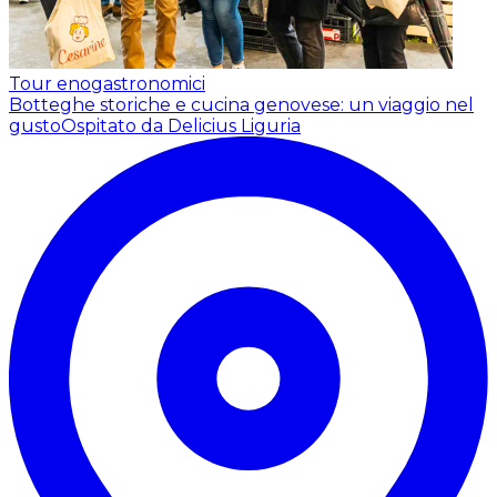
Tour enogastronomici
Botteghe storiche e cucina genovese: un viaggio nel
gusto
Ospitato da Delicius Liguria