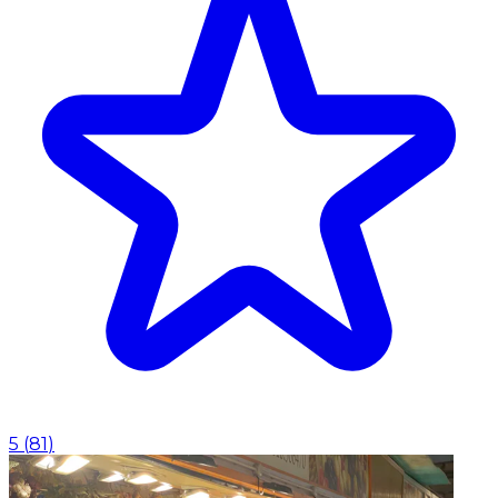
5
(
81
)