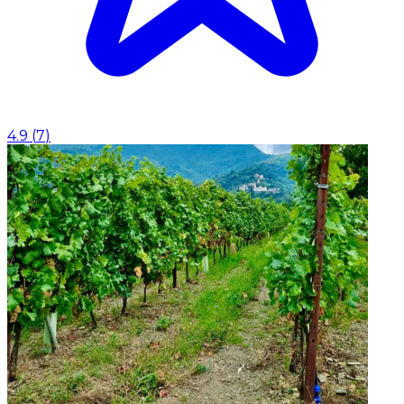
4.9
(
7
)