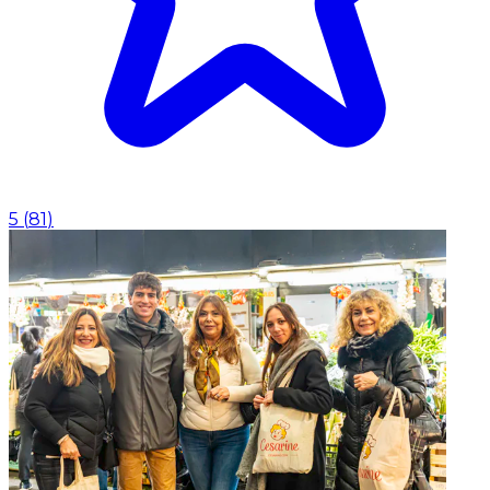
5
(
81
)