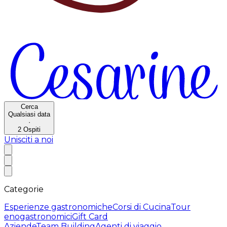
Cerca
Qualsiasi data
·
2
Ospiti
Unisciti a noi
Categorie
Esperienze gastronomiche
Corsi di Cucina
Tour
enogastronomici
Gift Card
Aziende
Team Building
Agenti di viaggio