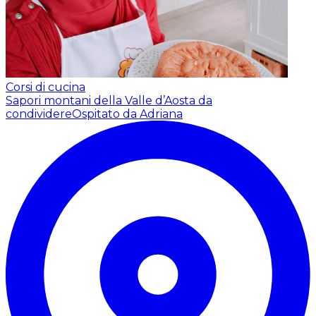
Corsi di cucina
Sapori montani della Valle d’Aosta da
condividere
Ospitato da Adriana