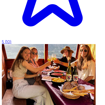
5
(
10
)