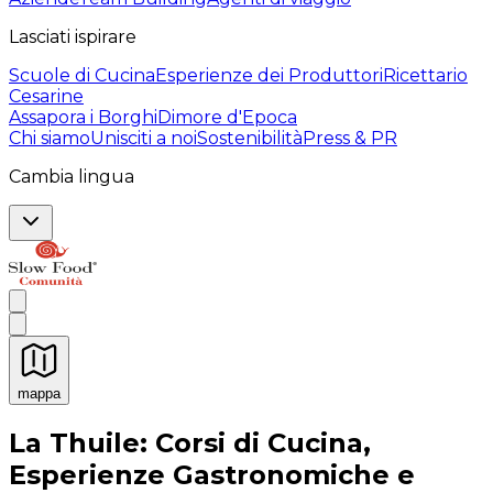
Lasciati ispirare
Scuole di Cucina
Esperienze dei Produttori
Ricettario
Cesarine
Assapora i Borghi
Dimore d'Epoca
Chi siamo
Unisciti a noi
Sostenibilità
Press & PR
Cambia lingua
mappa
Esperienze culinarie indimenticabili: Esperienze gastro
La Thuile: Corsi di Cucina,
Esperienze Gastronomiche e