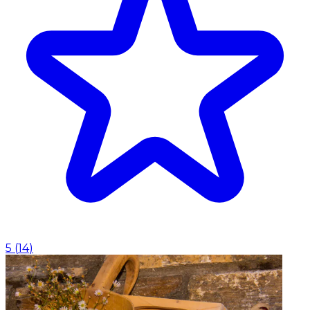
5
(
14
)