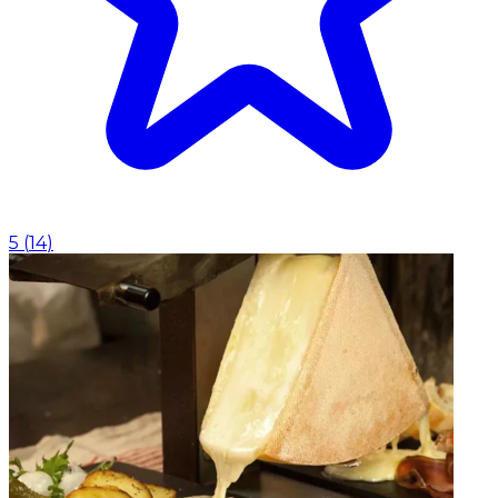
5
(
14
)