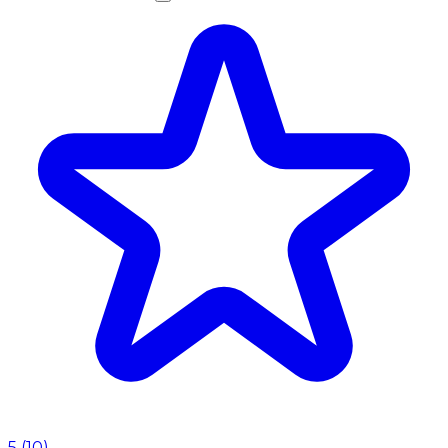
5
(
10
)