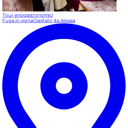
Tour enogastronomici
Fuga in vigna
Ospitato da Alessia