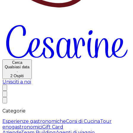
Cerca
Qualsiasi data
·
2
Ospiti
Unisciti a noi
Categorie
Esperienze gastronomiche
Corsi di Cucina
Tour
enogastronomici
Gift Card
Aziende
Team Building
Agenti di viaggio