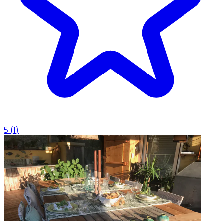
5
(
1
)