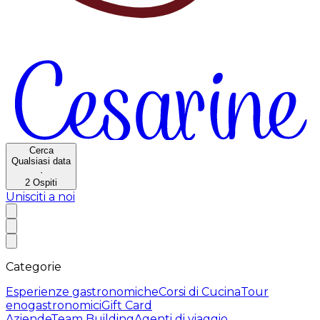
Cerca
Qualsiasi data
·
2
Ospiti
Unisciti a noi
Categorie
Esperienze gastronomiche
Corsi di Cucina
Tour
enogastronomici
Gift Card
Aziende
Team Building
Agenti di viaggio