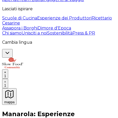
Lasciati ispirare
Scuole di Cucina
Esperienze dei Produttori
Ricettario
Cesarine
Assapora i Borghi
Dimore d'Epoca
Chi siamo
Unisciti a noi
Sostenibilità
Press & PR
Cambia lingua
1
1
mappa
Esperienze culinarie indimenticabili: Esperienze gastro
Manarola: Esperienze