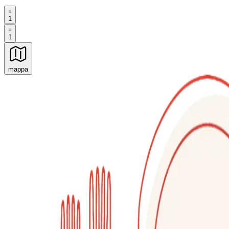
1
1
mappa
Esperienze culinarie indimenticabili: Esperienze gastro