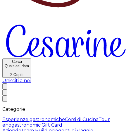
Cerca
Qualsiasi data
·
2
Ospiti
Unisciti a noi
Categorie
Esperienze gastronomiche
Corsi di Cucina
Tour
enogastronomici
Gift Card
Aziende
Team Building
Agenti di viaggio