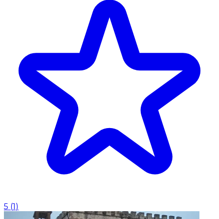
5
(
1
)