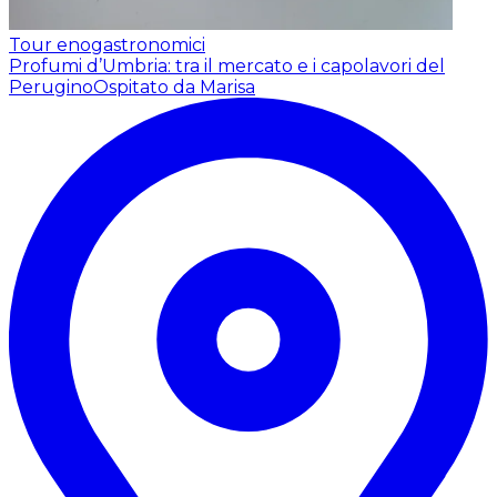
Tour enogastronomici
Profumi d’Umbria: tra il mercato e i capolavori del
Perugino
Ospitato da Marisa