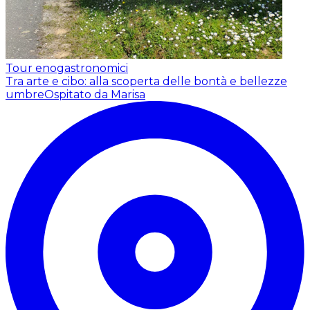
Tour enogastronomici
Tra arte e cibo: alla scoperta delle bontà e bellezze
umbre
Ospitato da Marisa