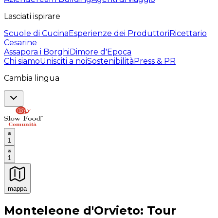
Lasciati ispirare
Scuole di Cucina
Esperienze dei Produttori
Ricettario
Cesarine
Assapora i Borghi
Dimore d'Epoca
Chi siamo
Unisciti a noi
Sostenibilità
Press & PR
Cambia lingua
1
1
mappa
Esperienze culinarie indimenticabili: Esperienze gastro
Monteleone d'Orvieto: Tour