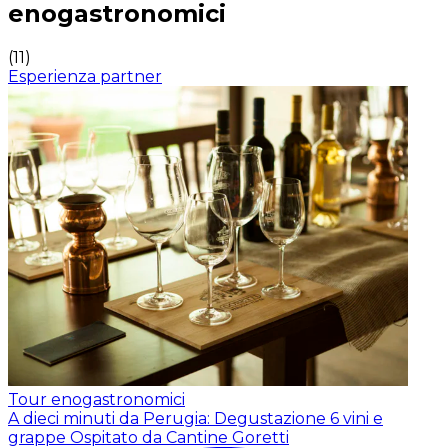
enogastronomici
(
11
)
Esperienza partner
Tour enogastronomici
A dieci minuti da Perugia: Degustazione 6 vini e
grappe
Ospitato da Cantine Goretti