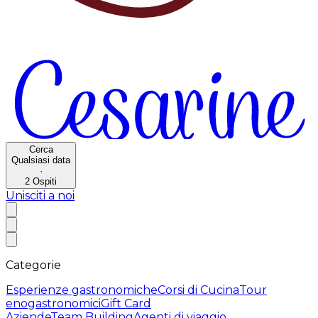
Cerca
Qualsiasi data
·
2
Ospiti
Unisciti a noi
Categorie
Esperienze gastronomiche
Corsi di Cucina
Tour
enogastronomici
Gift Card
Aziende
Team Building
Agenti di viaggio