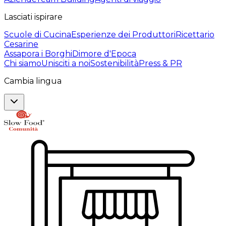
Lasciati ispirare
Scuole di Cucina
Esperienze dei Produttori
Ricettario
Cesarine
Assapora i Borghi
Dimore d'Epoca
Chi siamo
Unisciti a noi
Sostenibilità
Press & PR
Cambia lingua