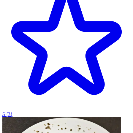
5
(
3
)