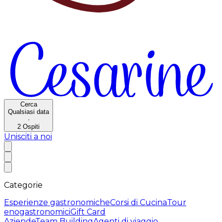
Cerca
Qualsiasi data
·
2
Ospiti
Unisciti a noi
Categorie
Esperienze gastronomiche
Corsi di Cucina
Tour
enogastronomici
Gift Card
Aziende
Team Building
Agenti di viaggio