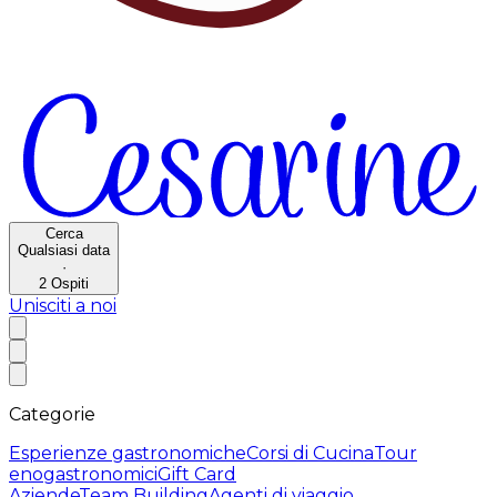
Cerca
Qualsiasi data
·
2
Ospiti
Unisciti a noi
Categorie
Esperienze gastronomiche
Corsi di Cucina
Tour
enogastronomici
Gift Card
Aziende
Team Building
Agenti di viaggio