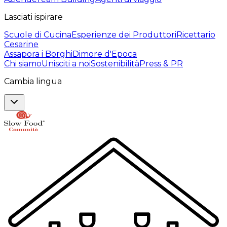
Lasciati ispirare
Scuole di Cucina
Esperienze dei Produttori
Ricettario
Cesarine
Assapora i Borghi
Dimore d'Epoca
Chi siamo
Unisciti a noi
Sostenibilità
Press & PR
Cambia lingua