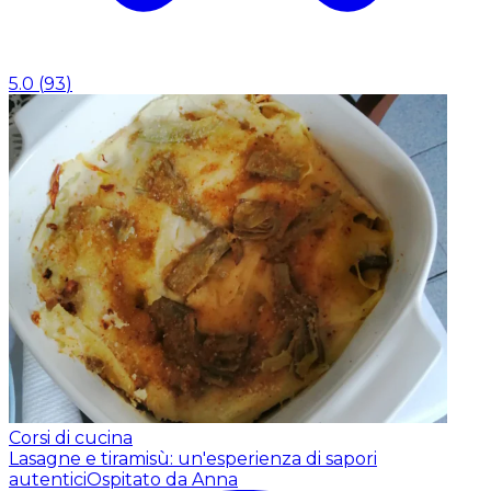
5.0
(
93
)
Corsi di cucina
Lasagne e tiramisù: un'esperienza di sapori
autentici
Ospitato da Anna