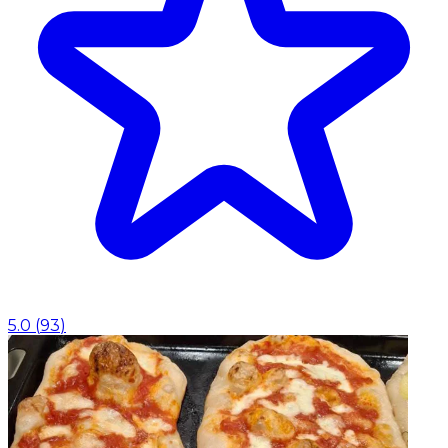
5.0
(
93
)