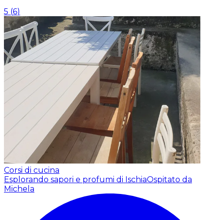
5
(
6
)
Corsi di cucina
Esplorando sapori e profumi di Ischia
Ospitato da
Michela