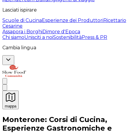
Lasciati ispirare
Scuole di Cucina
Esperienze dei Produttori
Ricettario
Cesarine
Assapora i Borghi
Dimore d'Epoca
Chi siamo
Unisciti a noi
Sostenibilità
Press & PR
Cambia lingua
mappa
Esperienze culinarie indimenticabili: Esperienze gastro
Monterone: Corsi di Cucina,
Esperienze Gastronomiche e