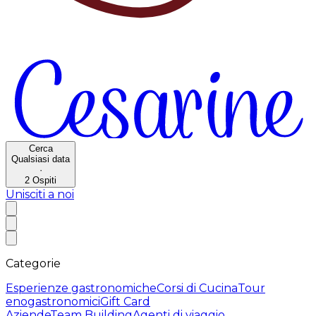
Cerca
Qualsiasi data
·
2
Ospiti
Unisciti a noi
Categorie
Esperienze gastronomiche
Corsi di Cucina
Tour
enogastronomici
Gift Card
Aziende
Team Building
Agenti di viaggio