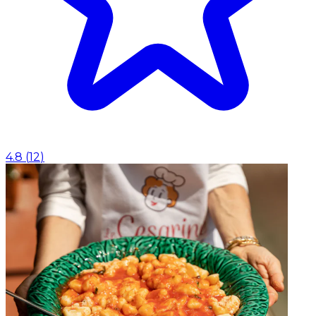
4.8
(
12
)