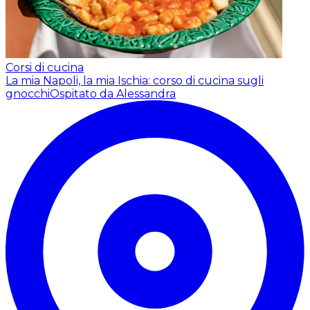
Corsi di cucina
La mia Napoli, la mia Ischia: corso di cucina sugli
gnocchi
Ospitato da Alessandra