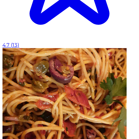
4.7
(
13
)