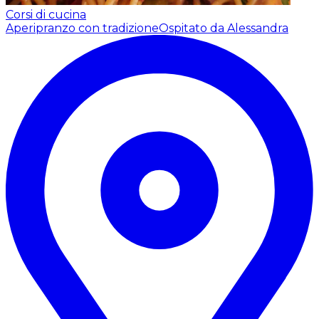
Corsi di cucina
Aperipranzo con tradizione
Ospitato da Alessandra