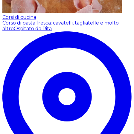
Corsi di cucina
Corso di pasta fresca: cavatelli, tagliatelle e molto
altro
Ospitato da Rita