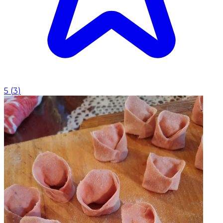
5
(
3
)