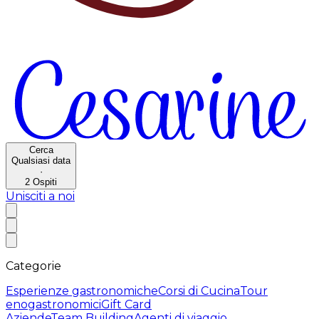
Cerca
Qualsiasi data
·
2
Ospiti
Unisciti a noi
Categorie
Esperienze gastronomiche
Corsi di Cucina
Tour
enogastronomici
Gift Card
Aziende
Team Building
Agenti di viaggio