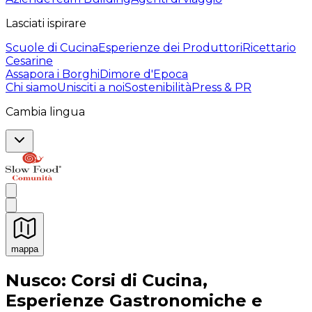
Lasciati ispirare
Scuole di Cucina
Esperienze dei Produttori
Ricettario
Cesarine
Assapora i Borghi
Dimore d'Epoca
Chi siamo
Unisciti a noi
Sostenibilità
Press & PR
Cambia lingua
mappa
Esperienze culinarie indimenticabili: Esperienze gastro
Nusco: Corsi di Cucina,
Esperienze Gastronomiche e