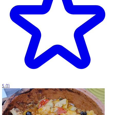
5
(
1
)