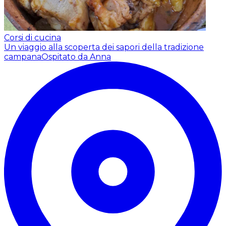
Corsi di cucina
Un viaggio alla scoperta dei sapori della tradizione
campana
Ospitato da Anna