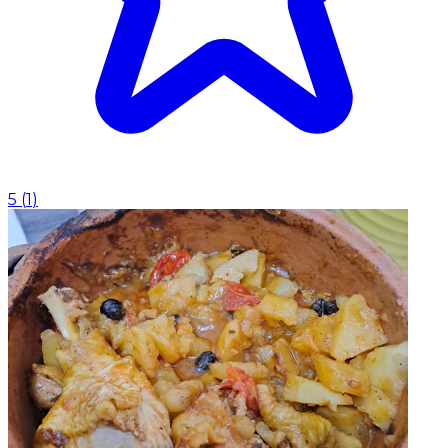
5
(
1
)