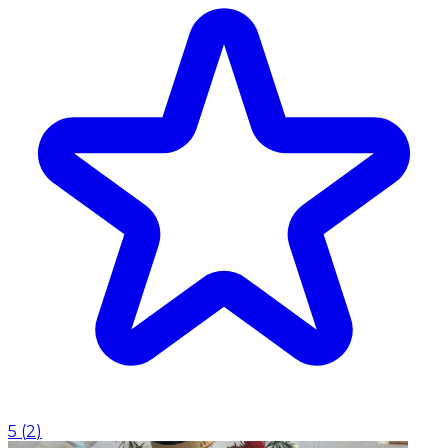
5
(
2
)