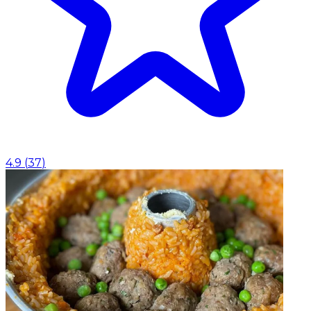
4.9
(
37
)