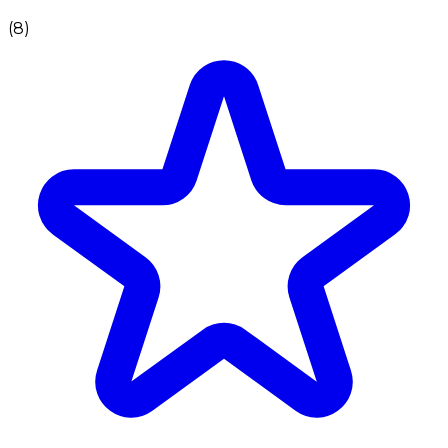
(
8
)