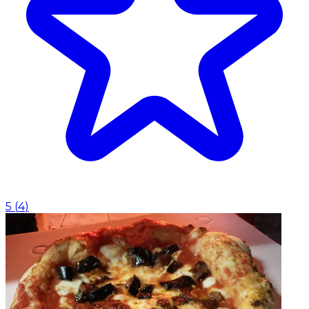
5
(
4
)