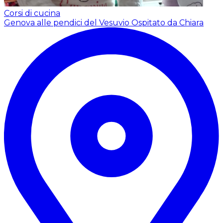
Corsi di cucina
Genova alle pendici del Vesuvio
Ospitato da Chiara