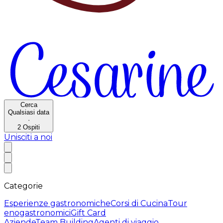
Cerca
Qualsiasi data
·
2
Ospiti
Unisciti a noi
Categorie
Esperienze gastronomiche
Corsi di Cucina
Tour
enogastronomici
Gift Card
Aziende
Team Building
Agenti di viaggio