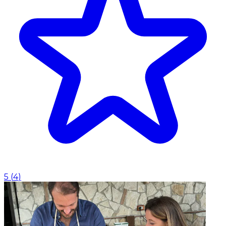
5
(
4
)