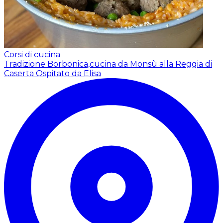
Corsi di cucina
Tradizione Borbonica,cucina da Monsù alla Reggia di
Caserta
Ospitato da Elisa