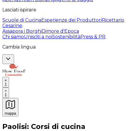
Lasciati ispirare
Scuole di Cucina
Esperienze dei Produttori
Ricettario
Cesarine
Assapora i Borghi
Dimore d'Epoca
Chi siamo
Unisciti a noi
Sostenibilità
Press & PR
Cambia lingua
1
1
mappa
Esperienze culinarie indimenticabili: Esperienze gastro
Paolisi: Corsi di cucina