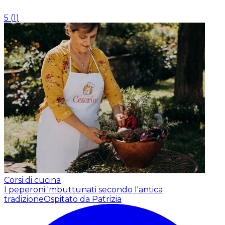
5
(
1
)
Corsi di cucina
I peperoni 'mbuttunati secondo l'antica
tradizione
Ospitato da Patrizia