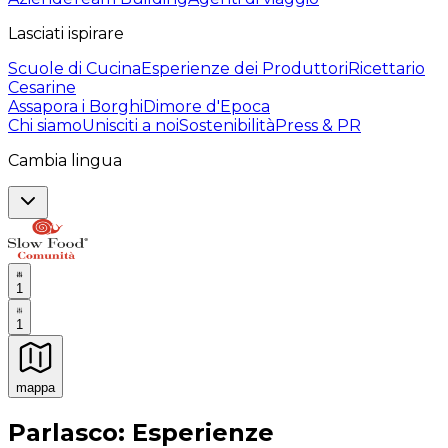
Lasciati ispirare
Scuole di Cucina
Esperienze dei Produttori
Ricettario
Cesarine
Assapora i Borghi
Dimore d'Epoca
Chi siamo
Unisciti a noi
Sostenibilità
Press & PR
Cambia lingua
1
1
mappa
Esperienze culinarie indimenticabili: Esperienze gastro
Parlasco: Esperienze