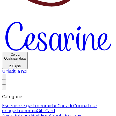
Cerca
Qualsiasi data
·
2
Ospiti
Unisciti a noi
Categorie
Esperienze gastronomiche
Corsi di Cucina
Tour
enogastronomici
Gift Card
Aziende
Team Building
Agenti di viaggio