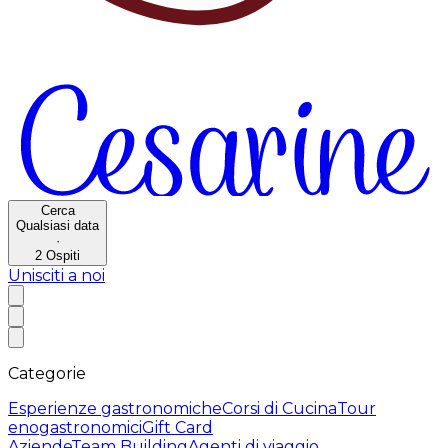
Cerca
Qualsiasi data
·
2
Ospiti
Unisciti a noi
Categorie
Esperienze gastronomiche
Corsi di Cucina
Tour
enogastronomici
Gift Card
Aziende
Team Building
Agenti di viaggio