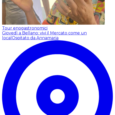
Tour enogastronomici
Giovedì a Bellano: vivi il Mercato come un
local
Ospitato da Annamaria