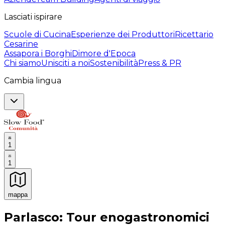
Lasciati ispirare
Scuole di Cucina
Esperienze dei Produttori
Ricettario
Cesarine
Assapora i Borghi
Dimore d'Epoca
Chi siamo
Unisciti a noi
Sostenibilità
Press & PR
Cambia lingua
1
1
mappa
Esperienze culinarie indimenticabili: Esperienze gastro
Parlasco: Tour enogastronomici