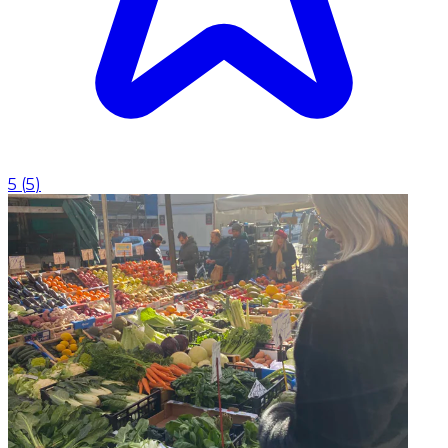
5
(
5
)