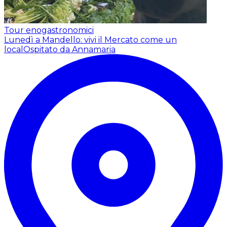
Tour enogastronomici
Lunedì a Mandello: vivi il Mercato come un
local
Ospitato da Annamaria