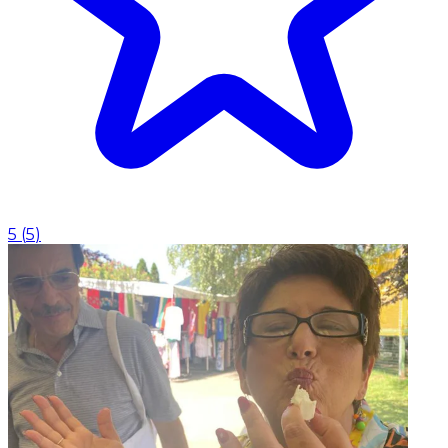
5
(
5
)