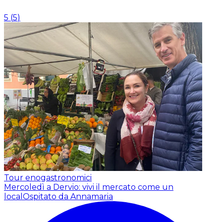
5
(
5
)
Tour enogastronomici
Mercoledì a Dervio: vivi il mercato come un
local
Ospitato da Annamaria