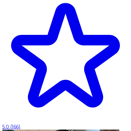
5.0
(
166
)