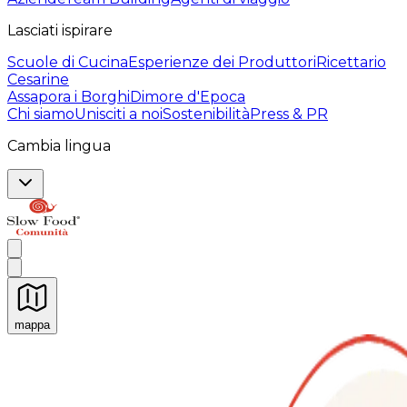
Lasciati ispirare
Scuole di Cucina
Esperienze dei Produttori
Ricettario
Cesarine
Assapora i Borghi
Dimore d'Epoca
Chi siamo
Unisciti a noi
Sostenibilità
Press & PR
Cambia lingua
mappa
Esperienze culinarie indimenticabili: Esperienze gastro