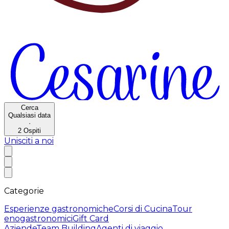
Cerca
Qualsiasi data
·
2
Ospiti
Unisciti a noi
Categorie
Esperienze gastronomiche
Corsi di Cucina
Tour
enogastronomici
Gift Card
Aziende
Team Building
Agenti di viaggio