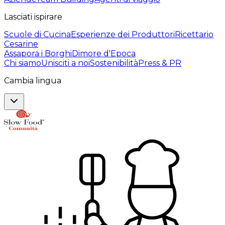
Lasciati ispirare
Scuole di Cucina
Esperienze dei Produttori
Ricettario
Cesarine
Assapora i Borghi
Dimore d'Epoca
Chi siamo
Unisciti a noi
Sostenibilità
Press & PR
Cambia lingua