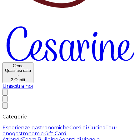
Cerca
Qualsiasi data
·
2
Ospiti
Unisciti a noi
Categorie
Esperienze gastronomiche
Corsi di Cucina
Tour
enogastronomici
Gift Card
Aziende
Team Building
Agenti di viaggio