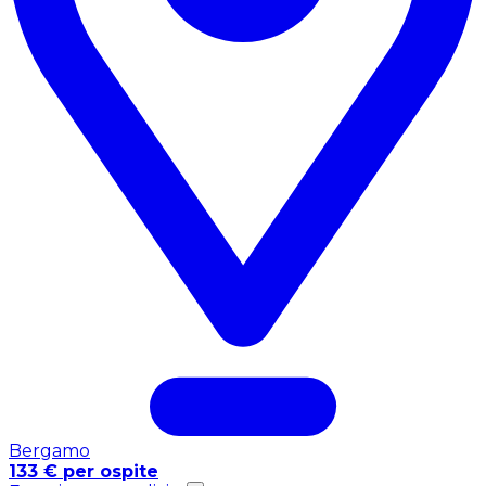
Bergamo
133 € per ospite