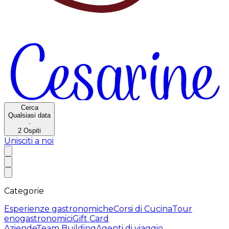
Cerca
Qualsiasi data
·
2
Ospiti
Unisciti a noi
Categorie
Esperienze gastronomiche
Corsi di Cucina
Tour
enogastronomici
Gift Card
Aziende
Team Building
Agenti di viaggio