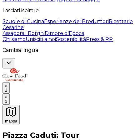
Lasciati ispirare
Scuole di Cucina
Esperienze dei Produttori
Ricettario
Cesarine
Assapora i Borghi
Dimore d'Epoca
Chi siamo
Unisciti a noi
Sostenibilità
Press & PR
Cambia lingua
1
1
mappa
Esperienze culinarie indimenticabili: Esperienze gastro
Piazza Caduti: Tour