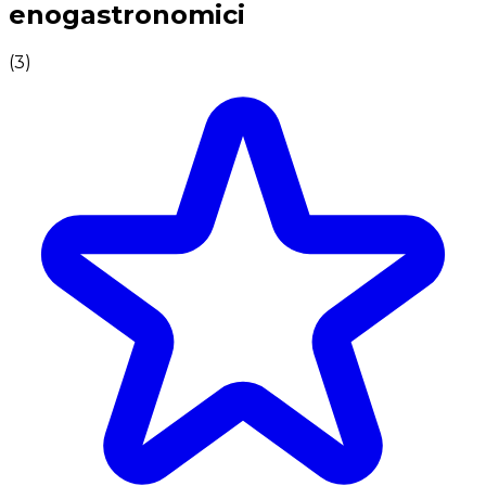
enogastronomici
(
3
)