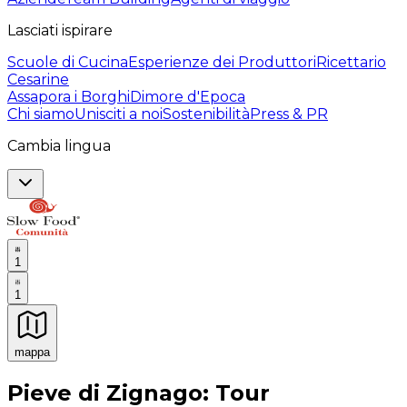
Lasciati ispirare
Scuole di Cucina
Esperienze dei Produttori
Ricettario
Cesarine
Assapora i Borghi
Dimore d'Epoca
Chi siamo
Unisciti a noi
Sostenibilità
Press & PR
Cambia lingua
1
1
mappa
Esperienze culinarie indimenticabili: Esperienze gastro
Pieve di Zignago: Tour