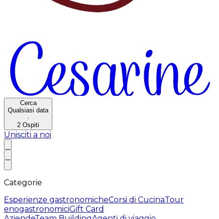
Cerca
Qualsiasi data
·
2
Ospiti
Unisciti a noi
Categorie
Esperienze gastronomiche
Corsi di Cucina
Tour
enogastronomici
Gift Card
Aziende
Team Building
Agenti di viaggio