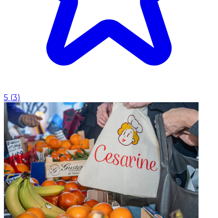
5
(
3
)