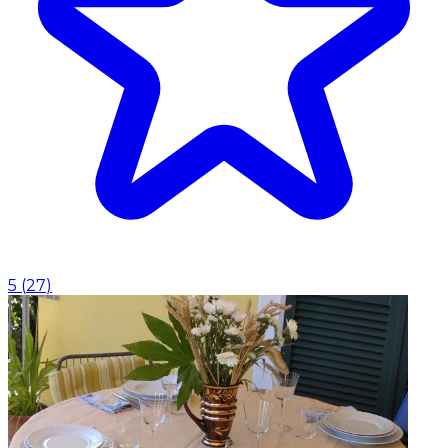
5
(
27
)