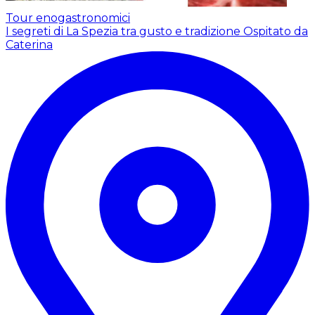
Tour enogastronomici
I segreti di La Spezia tra gusto e tradizione
Ospitato da
Caterina