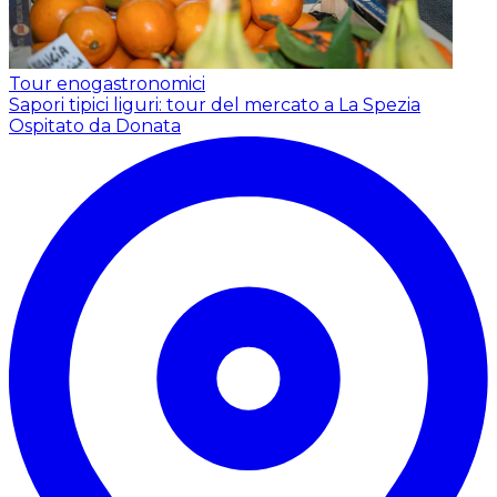
Tour enogastronomici
Sapori tipici liguri: tour del mercato a La Spezia
Ospitato da Donata