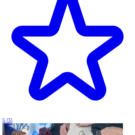
5
(
3
)