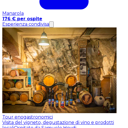
Manarola
176 € per ospite
Esperienza condivisa
Tour enogastronomici
Visita del vigneto, degustazione di vino e prodotti
locali
Ospitato da Samuele Heydi