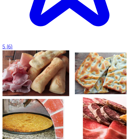
5
(
6
)