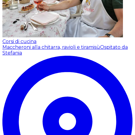
Corsi di cucina
Maccheroni alla chitarra, ravioli e tiramisù
Ospitato da
Stefania