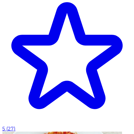
5
(
27
)