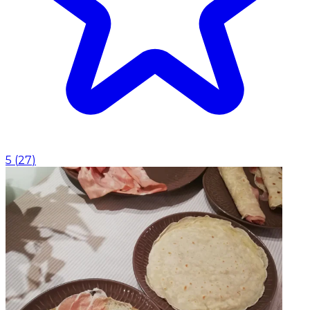
5
(
27
)