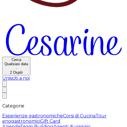
Cerca
Qualsiasi data
·
2
Ospiti
Unisciti a noi
Categorie
Esperienze gastronomiche
Corsi di Cucina
Tour
enogastronomici
Gift Card
Aziende
Team Building
Agenti di viaggio