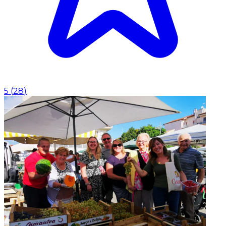
5
(
28
)