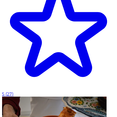
5
(
27
)