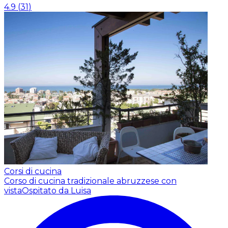
4.9
(
31
)
Corsi di cucina
Corso di cucina tradizionale abruzzese con
vista
Ospitato da Luisa