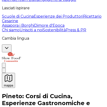
Lasciati ispirare
Scuole di Cucina
Esperienze dei Produttori
Ricettario
Cesarine
Assapora i Borghi
Dimore d'Epoca
Chi siamo
Unisciti a noi
Sostenibilità
Press & PR
Cambia lingua
mappa
Esperienze culinarie indimenticabili: Esperienze gastro
Pineto: Corsi di Cucina,
Esperienze Gastronomiche e