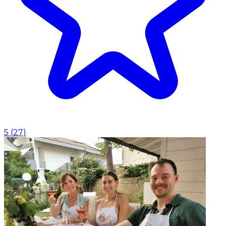
5
(
27
)