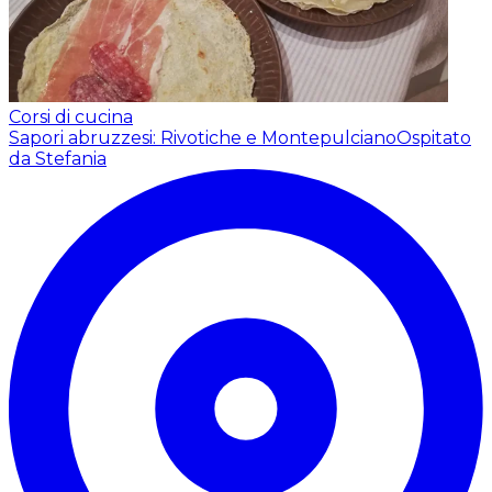
Corsi di cucina
Sapori abruzzesi: Rivotiche e Montepulciano
Ospitato
da Stefania