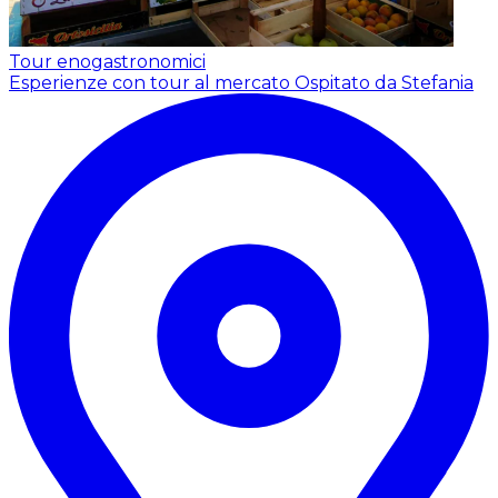
Tour enogastronomici
Esperienze con tour al mercato
Ospitato da Stefania