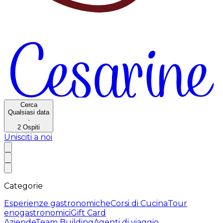
Cerca
Qualsiasi data
·
2
Ospiti
Unisciti a noi
Categorie
Esperienze gastronomiche
Corsi di Cucina
Tour
enogastronomici
Gift Card
Aziende
Team Building
Agenti di viaggio