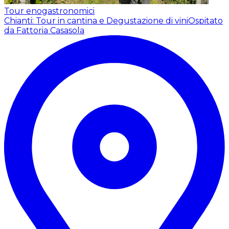
Tour enogastronomici
Chianti: Tour in cantina e Degustazione di vini
Ospitato
da Fattoria Casasola