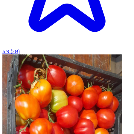
4.9
(
28
)