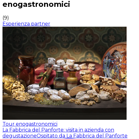
enogastronomici
(
9
)
Esperienza partner
Tour enogastronomici
La Fabbrica del Panforte: visita in azienda con
degustazione
Ospitato da La Fabbrica del Panforte