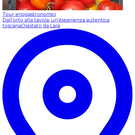
Tour enogastronomici
Dall’orto alla tavola: un’esperienza autentica
toscana
Ospitato da Lara