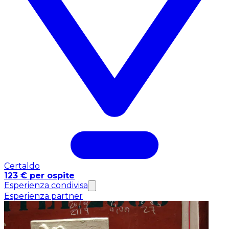
Certaldo
123 € per ospite
Esperienza condivisa
Esperienza partner