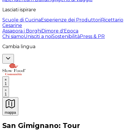
Lasciati ispirare
Scuole di Cucina
Esperienze dei Produttori
Ricettario
Cesarine
Assapora i Borghi
Dimore d'Epoca
Chi siamo
Unisciti a noi
Sostenibilità
Press & PR
Cambia lingua
1
1
mappa
Esperienze culinarie indimenticabili: Esperienze gastro
San Gimignano: Tour