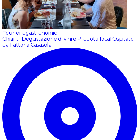
Tour enogastronomici
Chianti: Degustazione di vini e Prodotti locali
Ospitato
da Fattoria Casasola