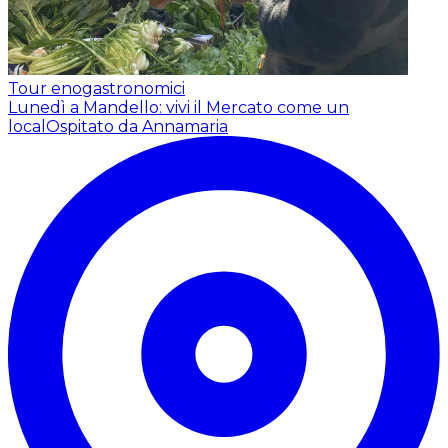
Tour enogastronomici
Lunedì a Mandello: vivi il Mercato come un
local
Ospitato da Annamaria