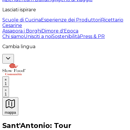
Lasciati ispirare
Scuole di Cucina
Esperienze dei Produttori
Ricettario
Cesarine
Assapora i Borghi
Dimore d'Epoca
Chi siamo
Unisciti a noi
Sostenibilità
Press & PR
Cambia lingua
1
1
mappa
Esperienze culinarie indimenticabili: Esperienze gastro
Sant'Antonio: Tour