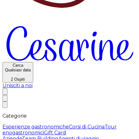
Cerca
Qualsiasi data
·
2
Ospiti
Unisciti a noi
Categorie
Esperienze gastronomiche
Corsi di Cucina
Tour
enogastronomici
Gift Card
Aziende
Team Building
Agenti di viaggio