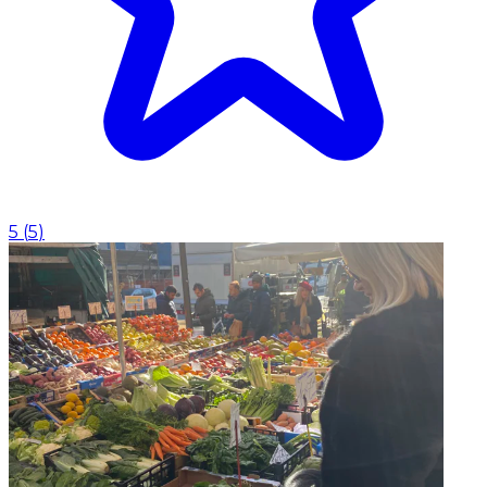
5
(
5
)