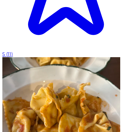
5
(
11
)