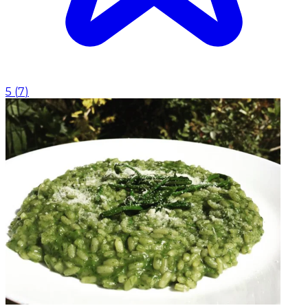
5
(
7
)