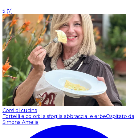
5
(
7
)
Corsi di cucina
Tortelli e colori: la sfoglia abbraccia le erbe
Ospitato da
Simona Amelia