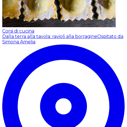
Corsi di cucina
Dalla terra alla tavola: ravioli alla borragine
Ospitato da
Simona Amelia