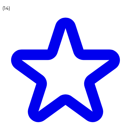
(
14
)