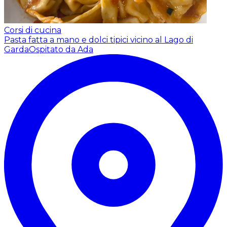
Corsi di cucina
Pasta fatta a mano e dolci tipici vicino al Lago di
Garda
Ospitato da Ada