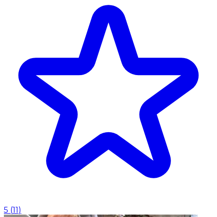
5
(
11
)