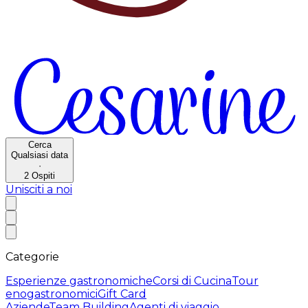
Cerca
Qualsiasi data
·
2
Ospiti
Unisciti a noi
Categorie
Esperienze gastronomiche
Corsi di Cucina
Tour
enogastronomici
Gift Card
Aziende
Team Building
Agenti di viaggio