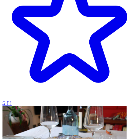
5
(
1
)