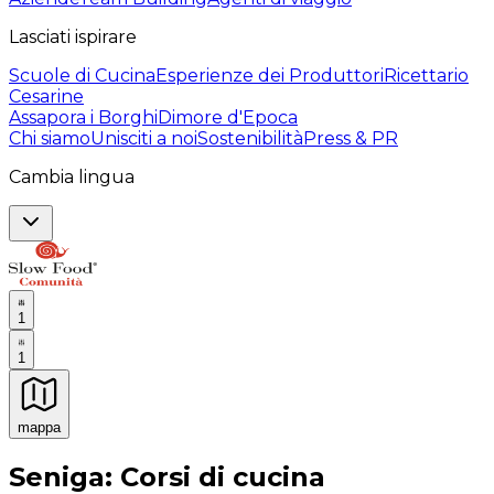
Lasciati ispirare
Scuole di Cucina
Esperienze dei Produttori
Ricettario
Cesarine
Assapora i Borghi
Dimore d'Epoca
Chi siamo
Unisciti a noi
Sostenibilità
Press & PR
Cambia lingua
1
1
mappa
Esperienze culinarie indimenticabili: Esperienze gastro
Seniga: Corsi di cucina