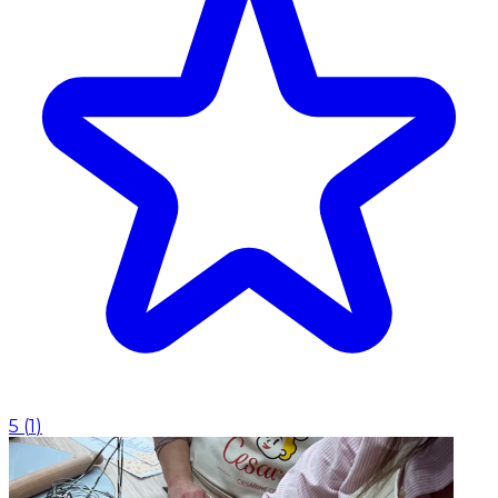
5
(
1
)