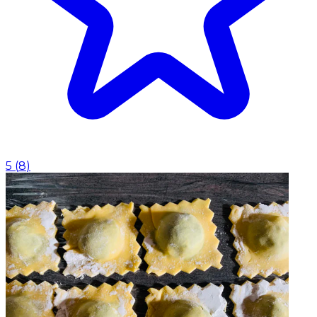
5
(
8
)