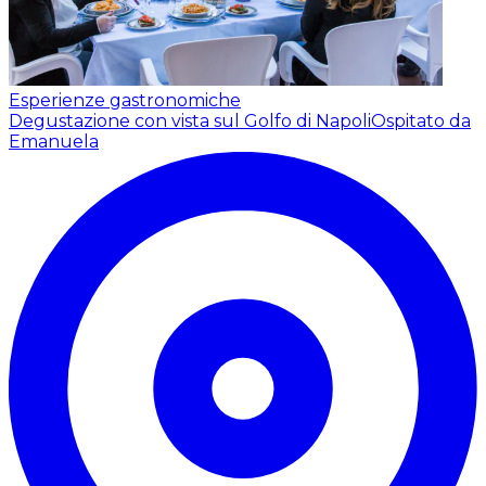
Esperienze gastronomiche
Degustazione con vista sul Golfo di Napoli
Ospitato da
Emanuela