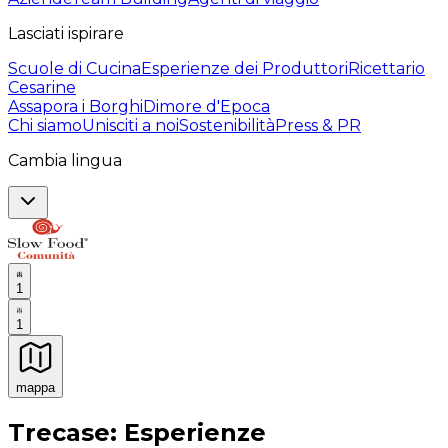
Lasciati ispirare
Scuole di Cucina
Esperienze dei Produttori
Ricettario
Cesarine
Assapora i Borghi
Dimore d'Epoca
Chi siamo
Unisciti a noi
Sostenibilità
Press & PR
Cambia lingua
1
1
mappa
Esperienze culinarie indimenticabili: Esperienze gastro
Trecase: Esperienze