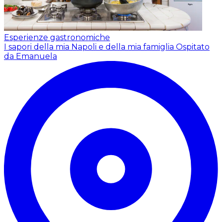
Esperienze gastronomiche
I sapori della mia Napoli e della mia famiglia
Ospitato
da Emanuela