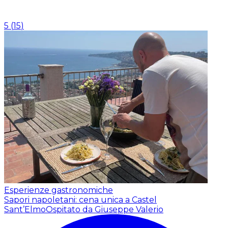
5
(
15
)
Esperienze gastronomiche
Sapori napoletani: cena unica a Castel
Sant’Elmo
Ospitato da Giuseppe Valerio