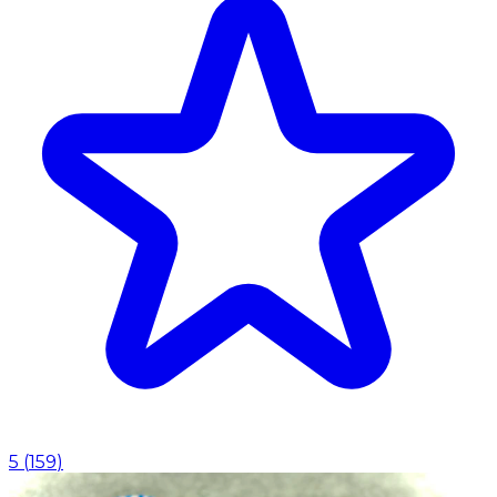
5
(
159
)