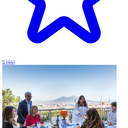
5
(
44
)