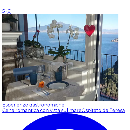
5
(
6
)
Esperienze gastronomiche
Cena romantica con vista sul mare
Ospitato da Teresa