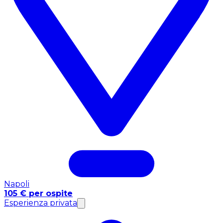
Napoli
105 € per ospite
Esperienza privata