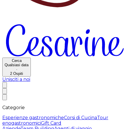
Cerca
Qualsiasi data
·
2
Ospiti
Unisciti a noi
Categorie
Esperienze gastronomiche
Corsi di Cucina
Tour
enogastronomici
Gift Card
Aziende
Team Building
Agenti di viaggio