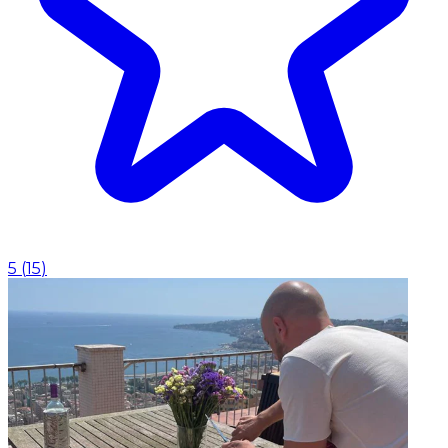
5
(
15
)