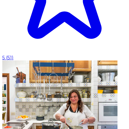
5
(
51
)