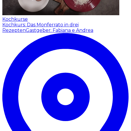
Kochkurse
Kochkurs: Das Monferrato in drei
Rezepten
Gastgeber: Fabiana e Andrea