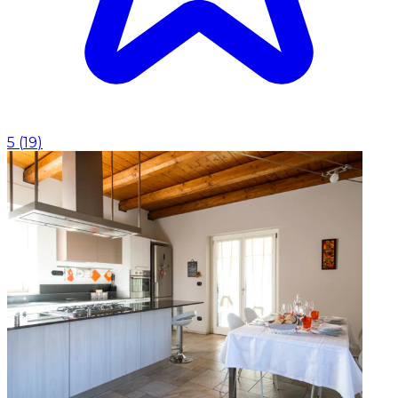
5
(
19
)