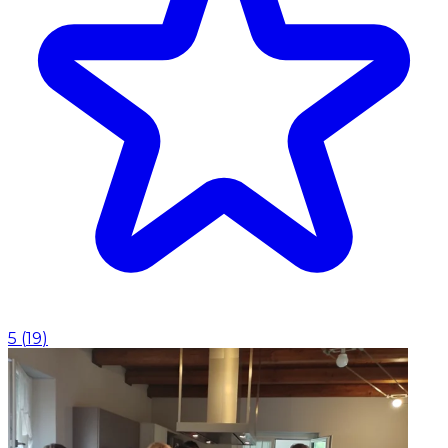
5
(
19
)