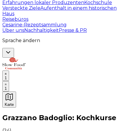
Erfahrungen lokaler Produzenten
Kochschule
Versteckte Ziele
Aufenthalt in einem historischen
Haus
Reisebüros
Cesarine-Rezeptsammlung
Über uns
Nachhaltigkeit
Presse & PR
Sprache ändern
1
1
Karte
Unvergessliche kulinarische Erlebnisse: Gastronomis
Grazzano Badoglio: Kochkurse
(
24
)