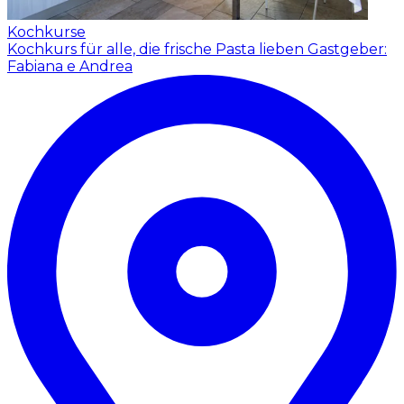
Kochkurse
Kochkurs für alle, die frische Pasta lieben
Gastgeber:
Fabiana e Andrea