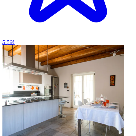
5
(
19
)