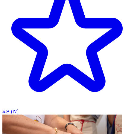
4.8
(
17
)