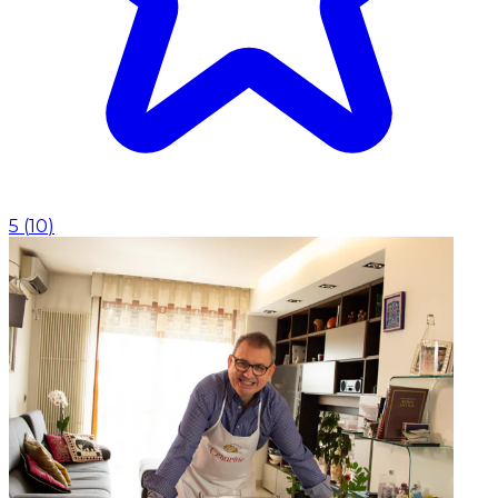
5
(
10
)