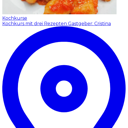
Kochkurse
Kochkurs mit drei Rezepten
Gastgeber: Cristina