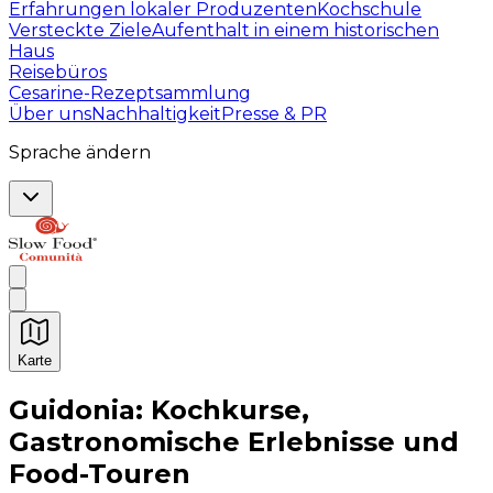
Erfahrungen lokaler Produzenten
Kochschule
Versteckte Ziele
Aufenthalt in einem historischen
Haus
Reisebüros
Cesarine-Rezeptsammlung
Über uns
Nachhaltigkeit
Presse & PR
Sprache ändern
Karte
Unvergessliche kulinarische Erlebnisse: Gastronomis
Guidonia: Kochkurse,
Gastronomische Erlebnisse und
Food-Touren