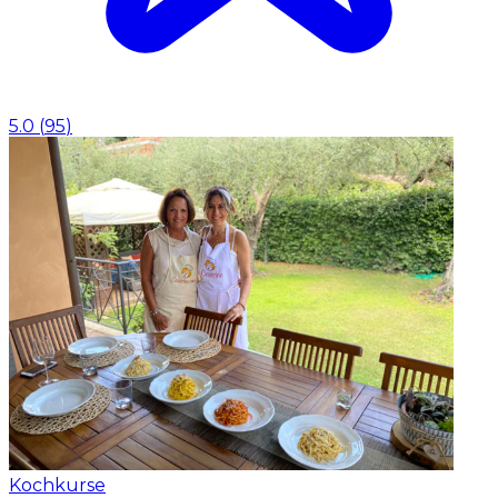
5.0
(
95
)
Kochkurse