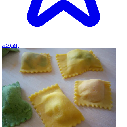
5.0
(
38
)