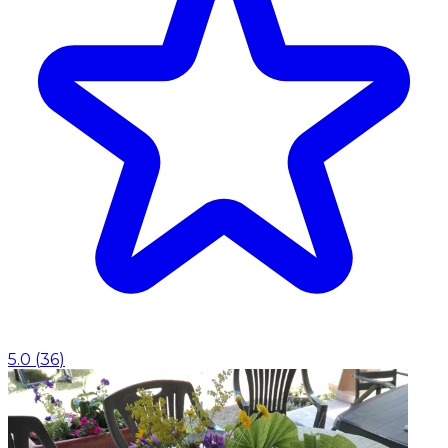
5.0
(
36
)