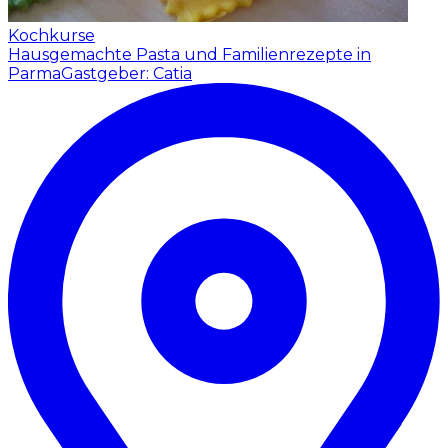
Kochkurse
Hausgemachte Pasta und Familienrezepte in
Parma
Gastgeber: Catia