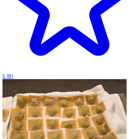
5
(
8
)