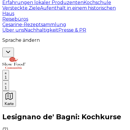
Erfahrungen lokaler Produzenten
Kochschule
Versteckte Ziele
Aufenthalt in einem historischen
Haus
Reisebüros
Cesarine-Rezeptsammlung
Über uns
Nachhaltigkeit
Presse & PR
Sprache ändern
1
1
Karte
Unvergessliche kulinarische Erlebnisse: Gastronomis
Lesignano de' Bagni: Kochkurse
(
7
)