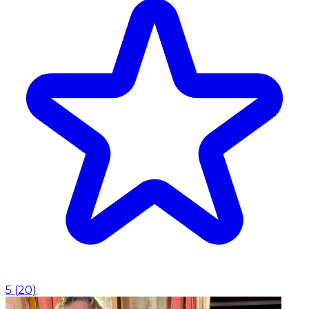
5
(
20
)