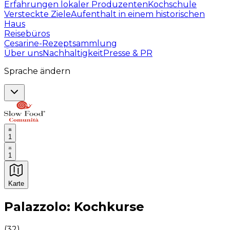
Erfahrungen lokaler Produzenten
Kochschule
Versteckte Ziele
Aufenthalt in einem historischen
Haus
Reisebüros
Cesarine-Rezeptsammlung
Über uns
Nachhaltigkeit
Presse & PR
Sprache ändern
1
1
Karte
Unvergessliche kulinarische Erlebnisse: Gastronomis
Palazzolo: Kochkurse
(
32
)