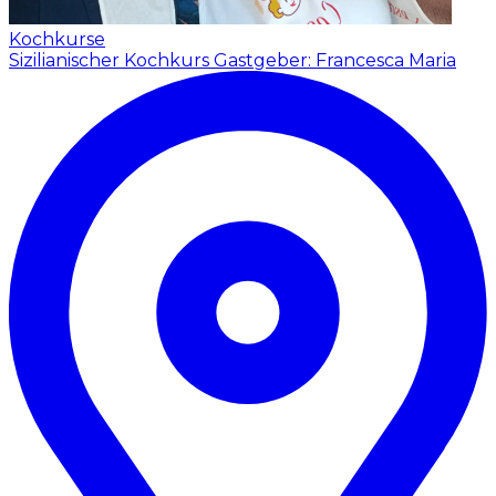
Kochkurse
Sizilianischer Kochkurs
Gastgeber: Francesca Maria