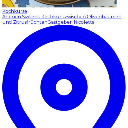
Kochkurse
Aromen Siziliens: Kochkurs zwischen Olivenbäumen
und Zitrusfrüchten
Gastgeber: Nicoletta