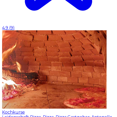
4.9
(
9
)
Kochkurse