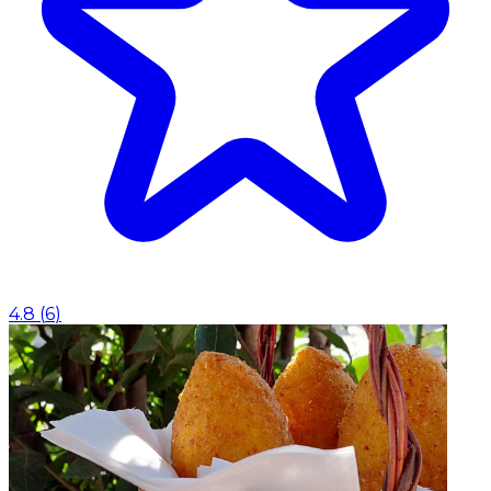
4.8
(
6
)