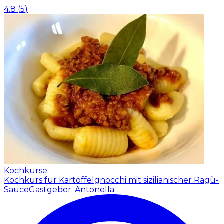
4.8
(
5
)
Kochkurse
Kochkurs für Kartoffelgnocchi mit sizilianischer Ragù-
Sauce
Gastgeber: Antonella