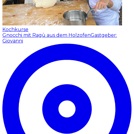
Kochkurse
Gnocchi mit Ragù aus dem Holzofen
Gastgeber:
Giovanni