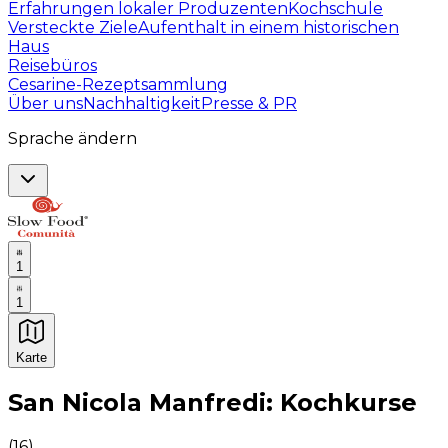
Erfahrungen lokaler Produzenten
Kochschule
Versteckte Ziele
Aufenthalt in einem historischen
Haus
Reisebüros
Cesarine-Rezeptsammlung
Über uns
Nachhaltigkeit
Presse & PR
Sprache ändern
1
1
Karte
Unvergessliche kulinarische Erlebnisse: Gastronomis
San Nicola Manfredi: Kochkurse
(
16
)