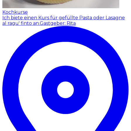
Kochkurse
Ich biete einen Kurs für gefüllte Pasta oder Lasagne
al ragu' finto an.
Gastgeber: Rita