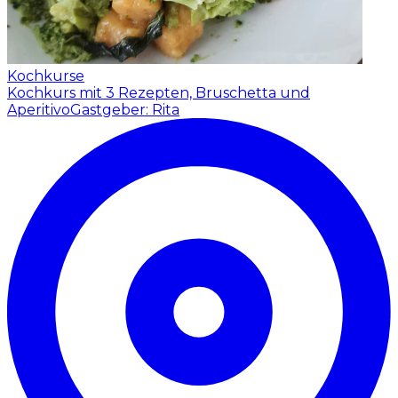
Kochkurse
Kochkurs mit 3 Rezepten, Bruschetta und
Aperitivo
Gastgeber: Rita