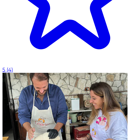
5
(
4
)