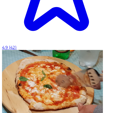
4.9
(
42
)