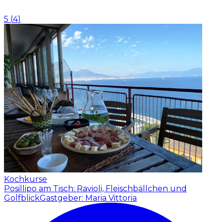
5
(
4
)
Kochkurse
Posillipo am Tisch: Ravioli, Fleischbällchen und
Golfblick
Gastgeber: Maria Vittoria