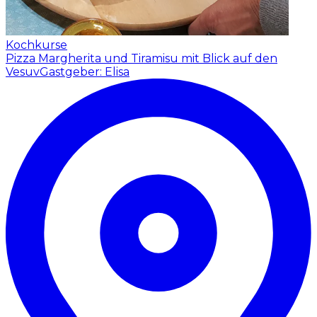
Kochkurse
Pizza Margherita und Tiramisu mit Blick auf den
Vesuv
Gastgeber: Elisa