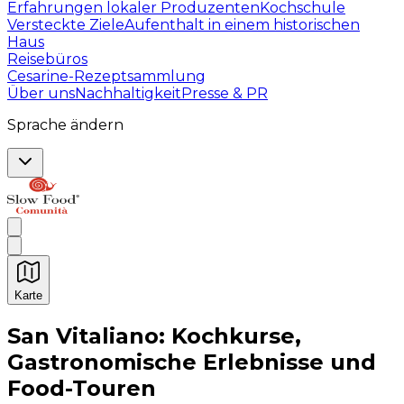
Erfahrungen lokaler Produzenten
Kochschule
Versteckte Ziele
Aufenthalt in einem historischen
Haus
Reisebüros
Cesarine-Rezeptsammlung
Über uns
Nachhaltigkeit
Presse & PR
Sprache ändern
Karte
Unvergessliche kulinarische Erlebnisse: Gastronomis
San Vitaliano: Kochkurse,
Gastronomische Erlebnisse und
Food-Touren