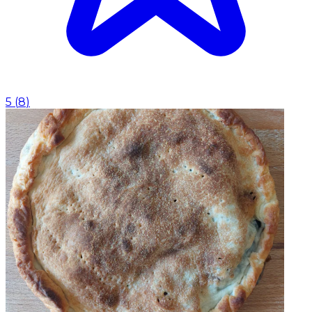
5
(
8
)