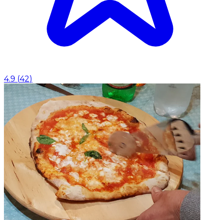
4.9
(
42
)