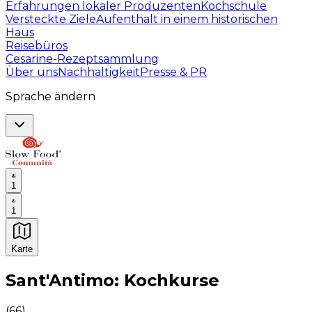
Erfahrungen lokaler Produzenten
Kochschule
Versteckte Ziele
Aufenthalt in einem historischen
Haus
Reisebüros
Cesarine-Rezeptsammlung
Über uns
Nachhaltigkeit
Presse & PR
Sprache ändern
1
1
Karte
Unvergessliche kulinarische Erlebnisse: Gastronomis
Sant'Antimo: Kochkurse
(
66
)