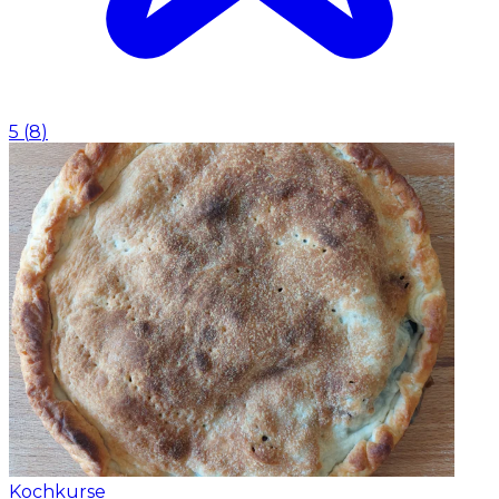
5
(
8
)
Kochkurse