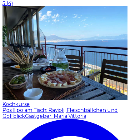
5
(
4
)
Kochkurse
Posillipo am Tisch: Ravioli, Fleischbällchen und
Golfblick
Gastgeber: Maria Vittoria