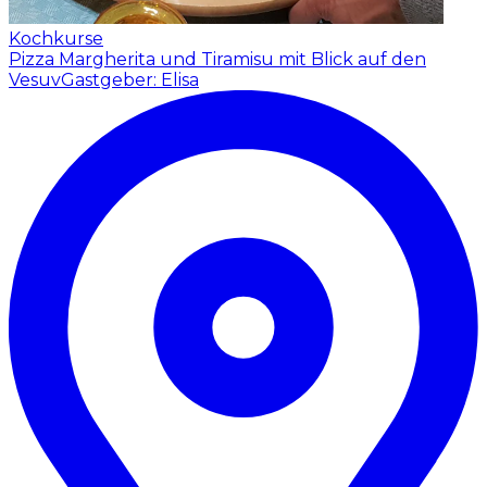
Kochkurse
Pizza Margherita und Tiramisu mit Blick auf den
Vesuv
Gastgeber: Elisa