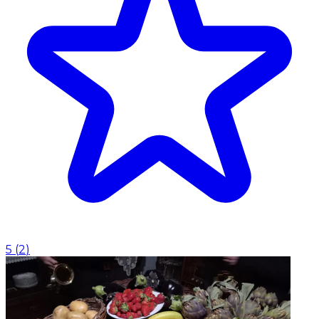
5
(
2
)