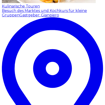
Kulinarische Touren
Besuch des Marktes und Kochkurs für kleine
Gruppen
Gastgeber: Gianpiero