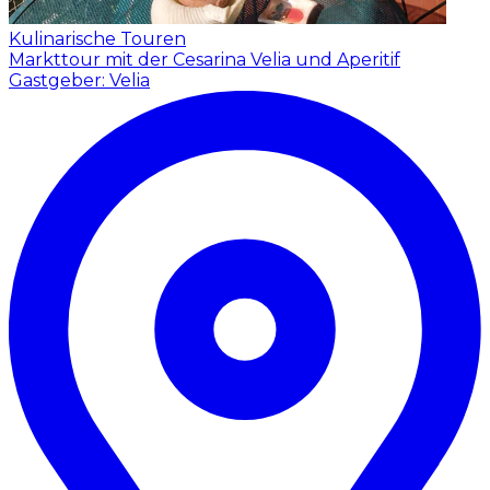
Kulinarische Touren
Markttour mit der Cesarina Velia und Aperitif
Gastgeber: Velia