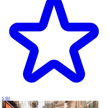
5
(
8
)