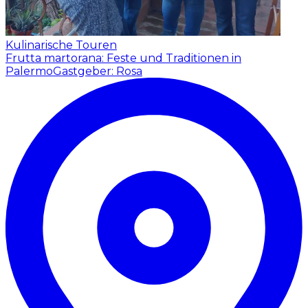
Kulinarische Touren
Frutta martorana: Feste und Traditionen in
Palermo
Gastgeber: Rosa