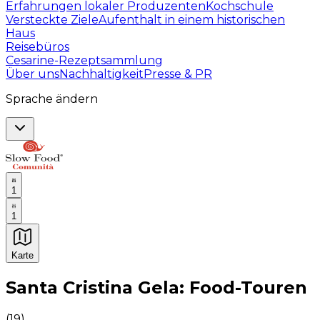
Erfahrungen lokaler Produzenten
Kochschule
Versteckte Ziele
Aufenthalt in einem historischen
Haus
Reisebüros
Cesarine-Rezeptsammlung
Über uns
Nachhaltigkeit
Presse & PR
Sprache ändern
1
1
Karte
Unvergessliche kulinarische Erlebnisse: Gastronomis
Santa Cristina Gela: Food-Touren
(
19
)