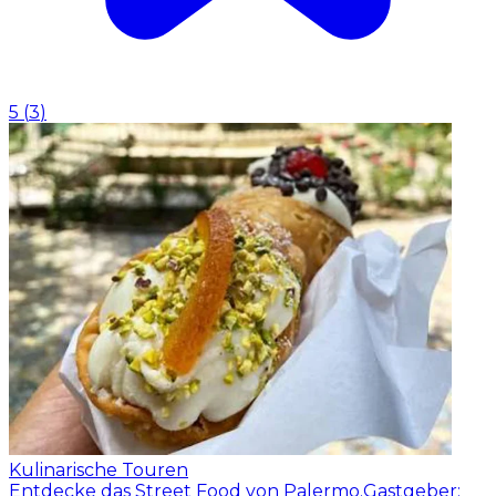
5
(
3
)
Kulinarische Touren
Entdecke das Street Food von Palermo.
Gastgeber: