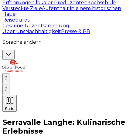
Erfahrungen lokaler Produzenten
Kochschule
Versteckte Ziele
Aufenthalt in einem historischen
Haus
Reisebüros
Cesarine-Rezeptsammlung
Über uns
Nachhaltigkeit
Presse & PR
Sprache ändern
1
1
Karte
Unvergessliche kulinarische Erlebnisse: Gastronomis
Serravalle Langhe: Kulinarische
Erlebnisse