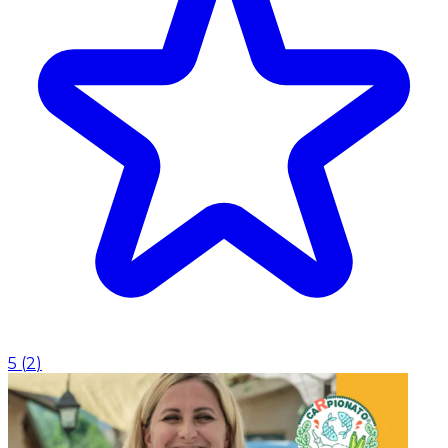
5
(
2
)