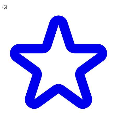
(
6
)