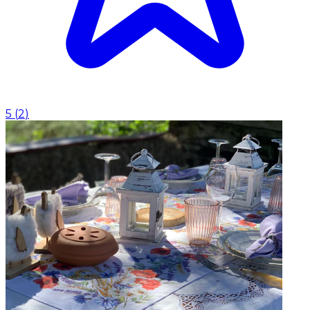
5
(
2
)