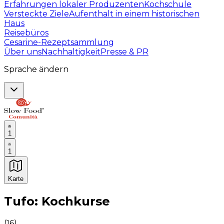
Erfahrungen lokaler Produzenten
Kochschule
Versteckte Ziele
Aufenthalt in einem historischen
Haus
Reisebüros
Cesarine-Rezeptsammlung
Über uns
Nachhaltigkeit
Presse & PR
Sprache ändern
1
1
Karte
Unvergessliche kulinarische Erlebnisse: Gastronomis
Tufo: Kochkurse
(
16
)