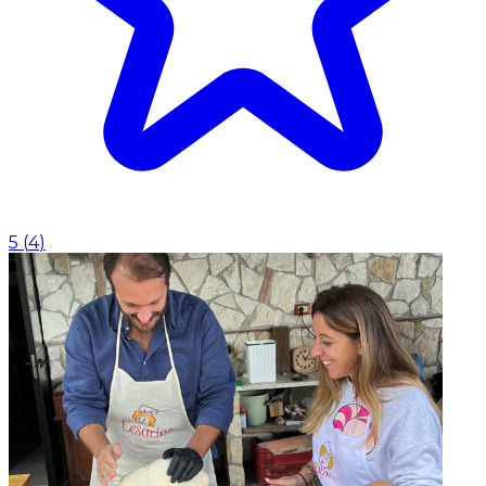
5
(
4
)