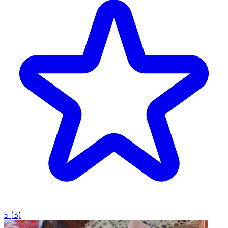
5
(
3
)