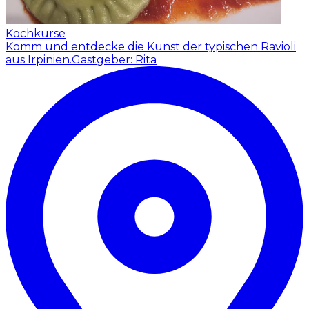
Kochkurse
Komm und entdecke die Kunst der typischen Ravioli
aus Irpinien.
Gastgeber: Rita