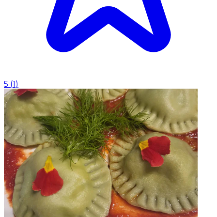
5
(
1
)