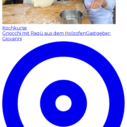
Kochkurse
Gnocchi mit Ragù aus dem Holzofen
Gastgeber:
Giovanni