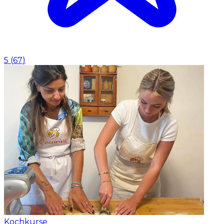
5
(
67
)
Kochkurse