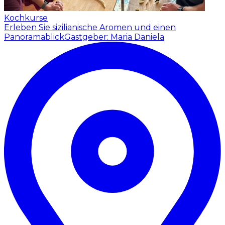
Kochkurse
Erleben Sie sizilianische Aromen und einen
Panoramablick
Gastgeber: Maria Daniela