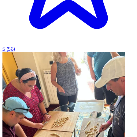
5
(
56
)