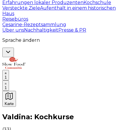
Erfahrungen lokaler Produzenten
Kochschule
Versteckte Ziele
Aufenthalt in einem historischen
Haus
Reisebüros
Cesarine-Rezeptsammlung
Über uns
Nachhaltigkeit
Presse & PR
Sprache ändern
1
1
Karte
Unvergessliche kulinarische Erlebnisse: Gastronomis
Valdina: Kochkurse
(
33
)