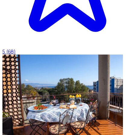
5
(
68
)