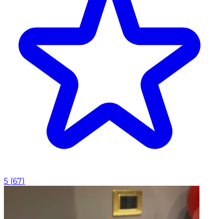
5
(
67
)