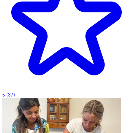
5
(
67
)