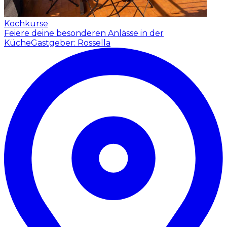
Kochkurse
Feiere deine besonderen Anlässe in der
Küche
Gastgeber: Rossella