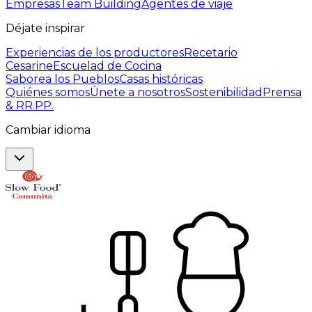
Empresas
Team Building
Agentes de viaje
Déjate inspirar
Experiencias de los productores
Recetario
Cesarine
Escuelad de Cocina
Saborea los Pueblos
Casas históricas
Quiénes somos
Únete a nosotros
Sostenibilidad
Prensa
& RR.PP.
Cambiar idioma