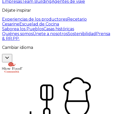
Empresas
Team Building
Agentes de viaje
Déjate inspirar
Experiencias de los productores
Recetario
Cesarine
Escuelad de Cocina
Saborea los Pueblos
Casas históricas
Quiénes somos
Únete a nosotros
Sostenibilidad
Prensa
& RR.PP.
Cambiar idioma