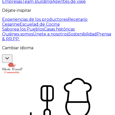
Empresas
Team Building
Agentes de viaje
Déjate inspirar
Experiencias de los productores
Recetario
Cesarine
Escuelad de Cocina
Saborea los Pueblos
Casas históricas
Quiénes somos
Únete a nosotros
Sostenibilidad
Prensa
& RR.PP.
Cambiar idioma