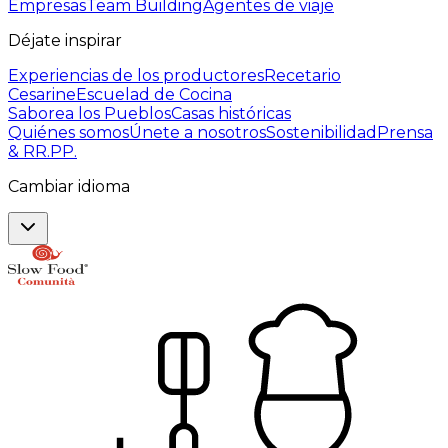
Empresas
Team Building
Agentes de viaje
Déjate inspirar
Experiencias de los productores
Recetario
Cesarine
Escuelad de Cocina
Saborea los Pueblos
Casas históricas
Quiénes somos
Únete a nosotros
Sostenibilidad
Prensa
& RR.PP.
Cambiar idioma