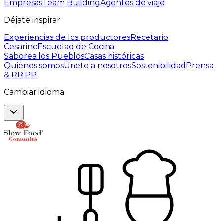
Empresas
Team Building
Agentes de viaje
Déjate inspirar
Experiencias de los productores
Recetario
Cesarine
Escuelad de Cocina
Saborea los Pueblos
Casas históricas
Quiénes somos
Únete a nosotros
Sostenibilidad
Prensa
& RR.PP.
Cambiar idioma