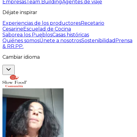
Empresas
Team Building
Agentes de viaje
Déjate inspirar
Experiencias de los productores
Recetario
Cesarine
Escuelad de Cocina
Saborea los Pueblos
Casas históricas
Quiénes somos
Únete a nosotros
Sostenibilidad
Prensa
& RR.PP.
Cambiar idioma