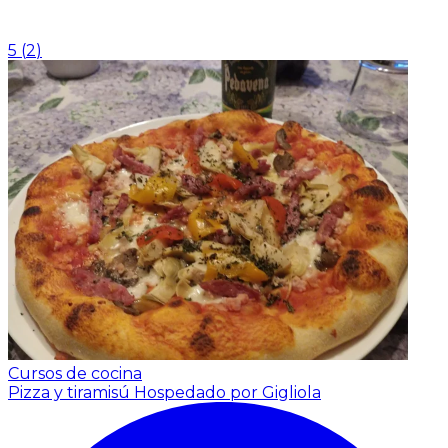
5
(
2
)
Cursos de cocina
Pizza y tiramisú
Hospedado por Gigliola