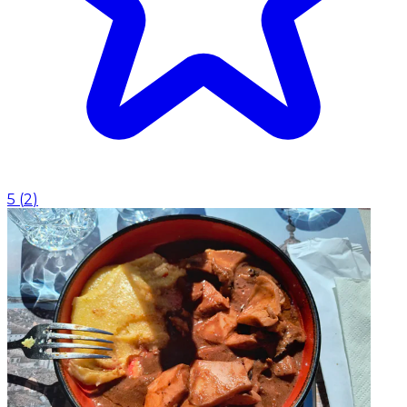
5
(
2
)