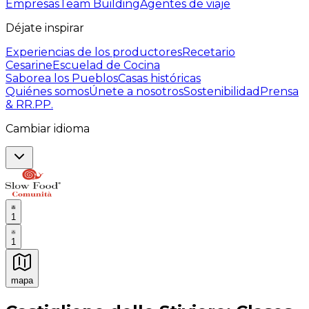
Empresas
Team Building
Agentes de viaje
Déjate inspirar
Experiencias de los productores
Recetario
Cesarine
Escuelad de Cocina
Saborea los Pueblos
Casas históricas
Quiénes somos
Únete a nosotros
Sostenibilidad
Prensa
& RR.PP.
Cambiar idioma
1
1
mapa
Experiencias culinarias inolvidables: Experiencias gast