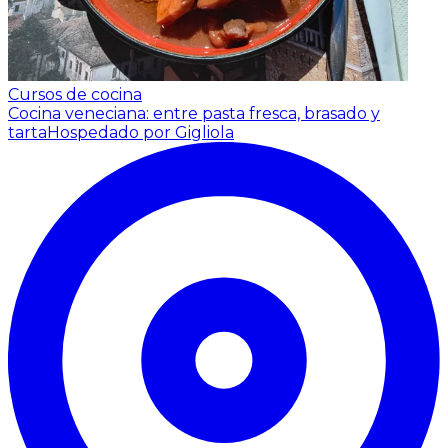
Cursos de cocina
Cocina veneciana: entre pasta fresca, brasado y
tarta
Hospedado por Gigliola