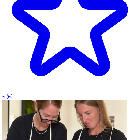
5
(
6
)