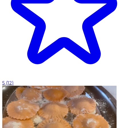
5
(
12
)