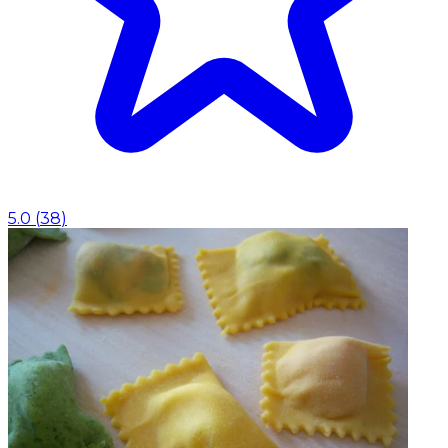
5.0
(
38
)