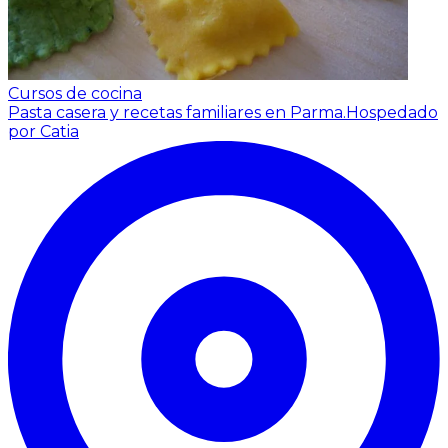
Cursos de cocina
Pasta casera y recetas familiares en Parma.
Hospedado
por Catia