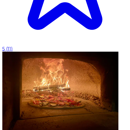
5
(
11
)