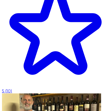
5
(
10
)