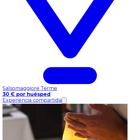
Salsomaggiore Terme
30 € por huésped
Experiencia compartida