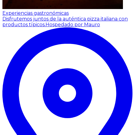
Experiencias gastronómicas
Disfrutemos juntos de la auténtica pizza italiana con
productos típicos.
Hospedado por Mauro