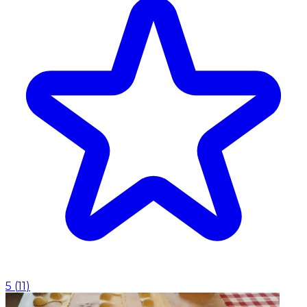
5
(
11
)