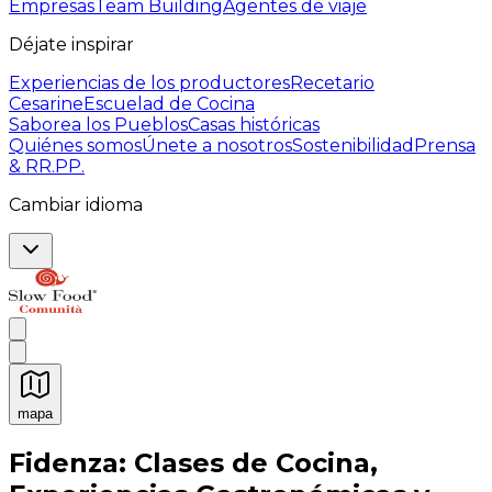
Empresas
Team Building
Agentes de viaje
Déjate inspirar
Experiencias de los productores
Recetario
Cesarine
Escuelad de Cocina
Saborea los Pueblos
Casas históricas
Quiénes somos
Únete a nosotros
Sostenibilidad
Prensa
& RR.PP.
Cambiar idioma
mapa
Experiencias culinarias inolvidables: Experiencias gast
Fidenza: Clases de Cocina,