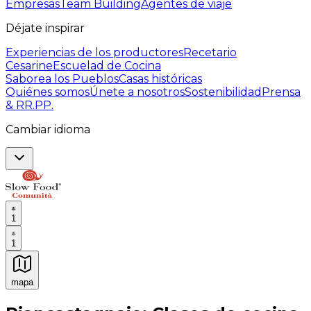
Empresas
Team Building
Agentes de viaje
Déjate inspirar
Experiencias de los productores
Recetario
Cesarine
Escuelad de Cocina
Saborea los Pueblos
Casas históricas
Quiénes somos
Únete a nosotros
Sostenibilidad
Prensa
& RR.PP.
Cambiar idioma
1
1
mapa
Experiencias culinarias inolvidables: Experiencias gast