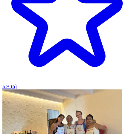
4.8
(
4
)