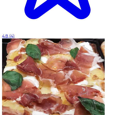
4.8
(
4
)