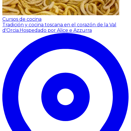
Cursos de cocina
Tradición y cocina toscana en el corazón de la Val
d'Orcia.
Hospedado por Alice e Azzurra