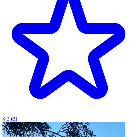
4.9
(
8
)