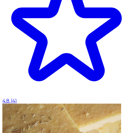
4.8
(
4
)