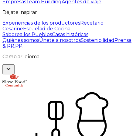
Empresas
Team Building
Agentes de viaje
Déjate inspirar
Experiencias de los productores
Recetario
Cesarine
Escuelad de Cocina
Saborea los Pueblos
Casas históricas
Quiénes somos
Únete a nosotros
Sostenibilidad
Prensa
& RR.PP.
Cambiar idioma