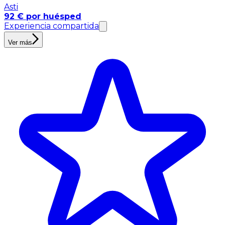
Asti
92 € por huésped
Experiencia compartida
Ver más