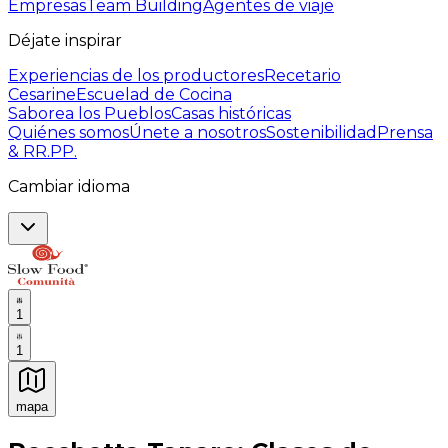
Empresas
Team Building
Agentes de viaje
Déjate inspirar
Experiencias de los productores
Recetario
Cesarine
Escuelad de Cocina
Saborea los Pueblos
Casas históricas
Quiénes somos
Únete a nosotros
Sostenibilidad
Prensa
& RR.PP.
Cambiar idioma
1
1
mapa
Experiencias culinarias inolvidables: Experiencias gast