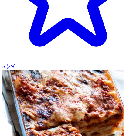
5
(
29
)