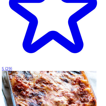
5
(
29
)