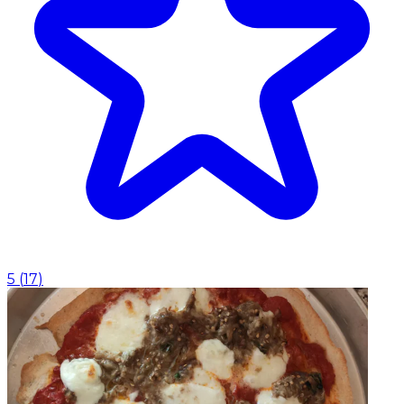
5
(
17
)