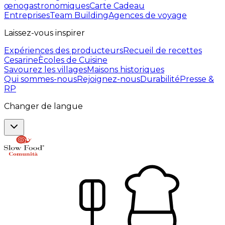
œnogastronomiques
Carte Cadeau
Entreprises
Team Building
Agences de voyage
Laissez-vous inspirer
Expériences des producteurs
Recueil de recettes
Cesarine
Ècoles de Cuisine
Savourez les villages
Maisons historiques
Qui sommes-nous
Rejoignez-nous
Durabilité
Presse &
RP
Changer de langue