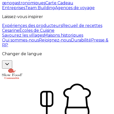
œnogastronomiques
Carte Cadeau
Entreprises
Team Building
Agences de voyage
Laissez-vous inspirer
Expériences des producteurs
Recueil de recettes
Cesarine
Ècoles de Cuisine
Savourez les villages
Maisons historiques
Qui sommes-nous
Rejoignez-nous
Durabilité
Presse &
RP
Changer de langue