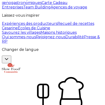
œnogastronomiques
Carte Cadeau
Entreprises
Team Building
Agences de voyage
Laissez-vous inspirer
Expériences des producteurs
Recueil de recettes
Cesarine
Ècoles de Cuisine
Savourez les villages
Maisons historiques
Qui sommes-nous
Rejoignez-nous
Durabilité
Presse &
RP
Changer de langue